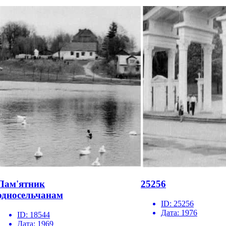
Пам'ятник
25256
односельчанам
ID:
25256
Дата:
1976
ID:
18544
Дата:
1969