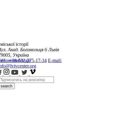
міської історії
Вул. Акад. Богомольця 6
Львів
79005, Україна
я
Тел.: +38-032-275-17-34
Новини
Медіа
E-mail:
info@lvivcenter.org
search