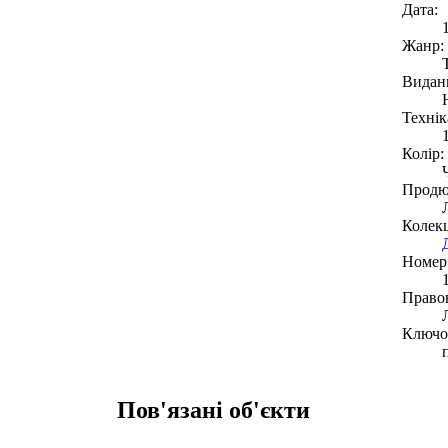
Дата:
Жанр:
Видан
Технік
Колір:
Продю
Колекц
Номер 
Право
Ключов
Пов'язані об'єкти