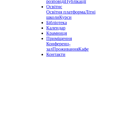
розповіді
Публікації
Освітнє
Освітня платформа
Літні
школи
Курси
Бібліотека
Календар
Крамниця
Приміщення
Конференц-
зал
Проживання
Кафе
Контакти