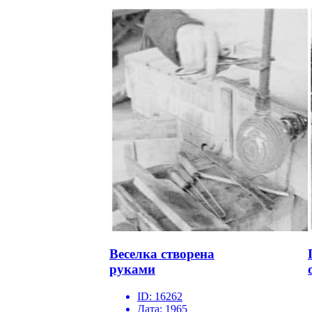
Веселка створена
руками
ID:
16262
Дата:
1965