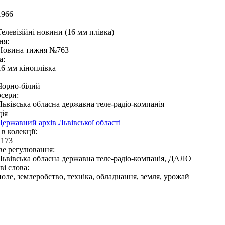
1966
Телевізійні новини (16 мм плівка)
ня:
Новина тижня №763
а:
16 мм кіноплівка
Чорно-білий
сери:
Львівська обласна державна теле-радіо-компанія
ія
Державний архів Львівської області
в колекції:
1173
ве регулювання:
Львівська обласна державна теле-радіо-компанія, ДАЛО
і слова:
поле, землеробство, техніка, обладнання, земля, урожай