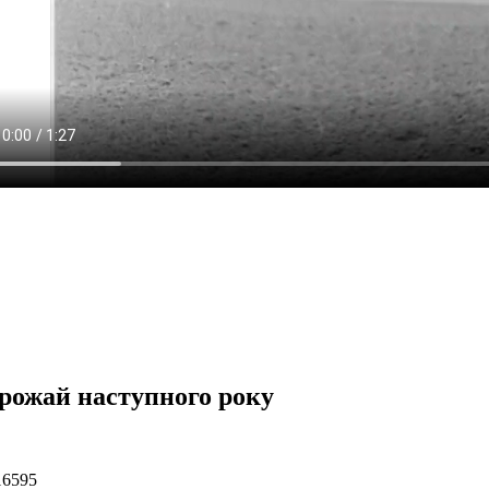
врожай наступного року
16595