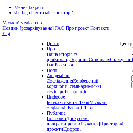
Меню
Закрити
site logo
Центр міської історії
Міський медіаархів
Новини
[розархівування]
FAQ
Про проект
Контакти
Eng
Центр
Центр 
Про
Наша історія та
цілі
Команда
Будинок
Співпраця
Стажуванн
і ми
Розсилка
Події
Академічне
Дослідження
Конференції,
воркшопи, семінари
Міські
семінари
Резиденції
Цифрове
Інтерактивний Львів
Міський
медіаархів
Вулиці Львова
Публічне
Виставки
Дискусійні
програми
[розархівування]
Просторові
проекти
Цифрові