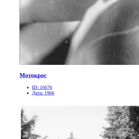
Мотокрос
ID:
16676
Дата:
1966