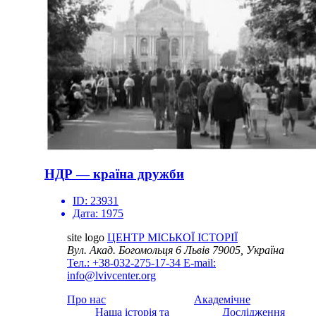
НДР — країна дружби
ID:
23931
Дата:
1975
site logo
ЦЕНТР МІСЬКОЇ ІСТОРІЇ
Вул. Акад. Богомольця 6
Львів 79005, Україна
Тел.: +38-032-275-17-34
E-mail:
info@lvivcenter.org
Про нас
Академічне
Наша історія та
Дослідження