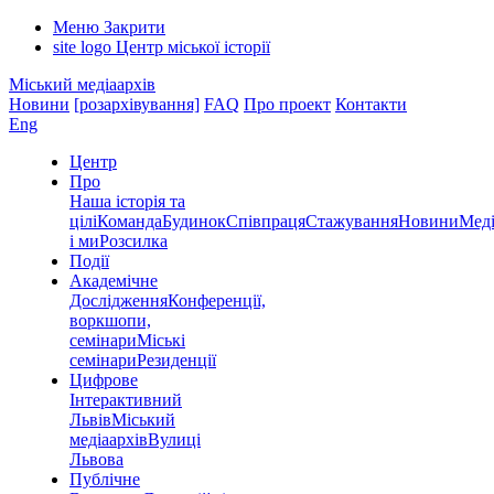
Меню
Закрити
site logo
Центр міської історії
Міський медіаархів
Новини
[розархівування]
FAQ
Про проект
Контакти
Eng
Центр
Про
Наша історія та
цілі
Команда
Будинок
Співпраця
Стажування
Новини
Меді
і ми
Розсилка
Події
Академічне
Дослідження
Конференції,
воркшопи,
семінари
Міські
семінари
Резиденції
Цифрове
Інтерактивний
Львів
Міський
медіаархів
Вулиці
Львова
Публічне