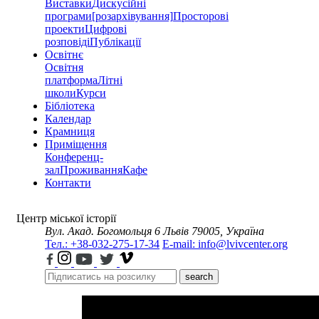
Виставки
Дискусійні
програми
[розархівування]
Просторові
проекти
Цифрові
розповіді
Публікації
Освітнє
Освітня
платформа
Літні
школи
Курси
Бібліотека
Календар
Крамниця
Приміщення
Конференц-
зал
Проживання
Кафе
Контакти
Центр міської історії
Вул. Акад. Богомольця 6
Львів 79005, Україна
Тел.: +38-032-275-17-34
E-mail: info@lvivcenter.org
search