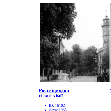
Росте ще один
гігант хімії
ID:
16102
Дата:
1965