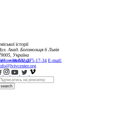
міської історії
Вул. Акад. Богомольця 6
Львів
79005, Україна
я
Тел.: +38-032-275-17-34
Новини
Медіа
E-mail:
info@lvivcenter.org
search