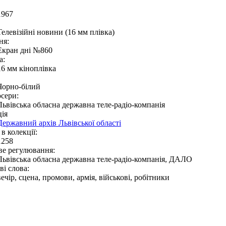
1967
Телевізійні новини (16 мм плівка)
ня:
Екран дні №860
а:
16 мм кіноплівка
Чорно-білий
сери:
Львівська обласна державна теле-радіо-компанія
ія
Державний архів Львівської області
в колекції:
1258
ве регулювання:
Львівська обласна державна теле-радіо-компанія, ДАЛО
і слова:
вечір, сцена, промови, армія, військові, робітники