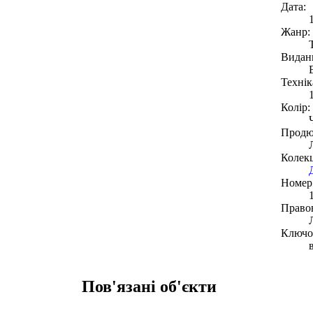
Дата:
Жанр:
Видан
Технік
Колір:
Продю
Колекц
Номер 
Право
Ключов
Пов'язані об'єкти