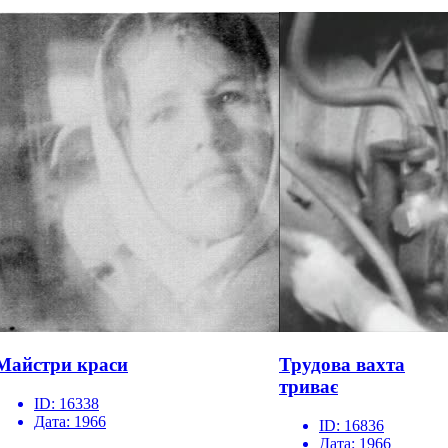
Майстри краси
Трудова вахта
триває
ID:
16338
Дата:
1966
ID:
16836
Дата:
1966