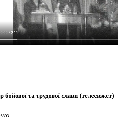
р бойової та трудової слави (телесюжет)
16893