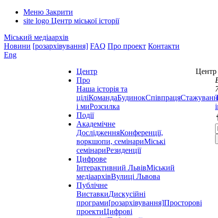
Меню
Закрити
site logo
Центр міської історії
Міський медіаархів
Новини
[розархівування]
FAQ
Про проект
Контакти
Eng
Центр
Центр 
Про
Наша історія та
цілі
Команда
Будинок
Співпраця
Стажуванн
і ми
Розсилка
Події
Академічне
Дослідження
Конференції,
воркшопи, семінари
Міські
семінари
Резиденції
Цифрове
Інтерактивний Львів
Міський
медіаархів
Вулиці Львова
Публічне
Виставки
Дискусійні
програми
[розархівування]
Просторові
проекти
Цифрові