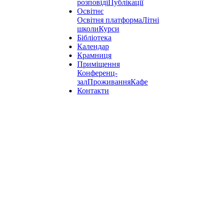
розповіді
Публікації
Освітнє
Освітня платформа
Літні
школи
Курси
Бібліотека
Календар
Крамниця
Приміщення
Конференц-
зал
Проживання
Кафе
Контакти