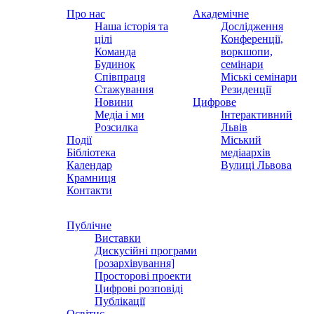
Про нас
Академічне
Наша історія та
Дослідження
цілі
Конференції,
Команда
воркшопи,
Будинок
семінари
Співпраця
Міські семінари
Стажування
Резиденції
Новини
Цифрове
Медіа і ми
Інтерактивний
Розсилка
Львів
Події
Міський
Бібліотека
медіаархів
Календар
Вулиці Львова
Крамниця
Контакти
Публічне
Виставки
Дискусійні програми
[розархівування]
Просторові проекти
Цифрові розповіді
Публікації
Освітнє