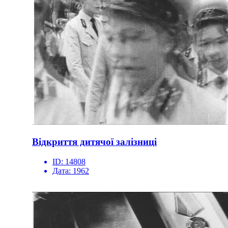
Відкриття дитячої залізниці
ID:
14808
Дата:
1962