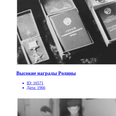
Высокие награды Родины
ID:
16571
Дата:
1966