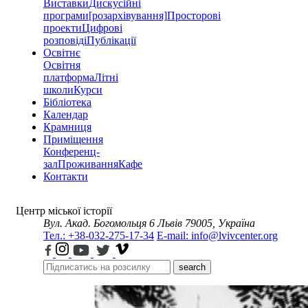
Виставки
Дискусійні
програми
[розархівування]
Просторові
проекти
Цифрові
розповіді
Публікації
Освітнє
Освітня
платформа
Літні
школи
Курси
Бібліотека
Календар
Крамниця
Приміщення
Конференц-
зал
Проживання
Кафе
Контакти
Центр міської історії
Вул. Акад. Богомольця 6
Львів 79005, Україна
Тел.: +38-032-275-17-34
E-mail: info@lvivcenter.org
search