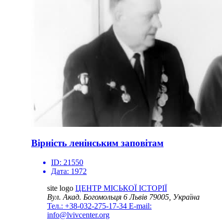
Вірність ленінським заповітам
ID:
21550
Дата:
1972
site logo
ЦЕНТР МІСЬКОЇ ІСТОРІЇ
Вул. Акад. Богомольця 6
Львів 79005, Україна
Тел.: +38-032-275-17-34
E-mail:
info@lvivcenter.org