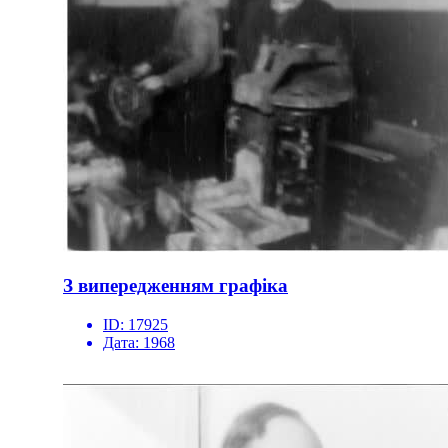
З випередженням графіка
ID:
17925
Дата:
1968