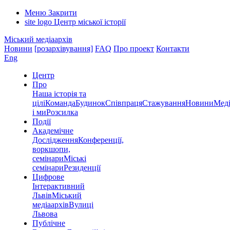
Меню
Закрити
site logo
Центр міської історії
Міський медіаархів
Новини
[розархівування]
FAQ
Про проект
Контакти
Eng
Центр
Про
Наша історія та
цілі
Команда
Будинок
Співпраця
Стажування
Новини
Меді
і ми
Розсилка
Події
Академічне
Дослідження
Конференції,
воркшопи,
семінари
Міські
семінари
Резиденції
Цифрове
Інтерактивний
Львів
Міський
медіаархів
Вулиці
Львова
Публічне