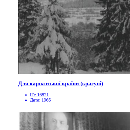
Для карпатської країни (красуні)
ID:
16821
Дата:
1966