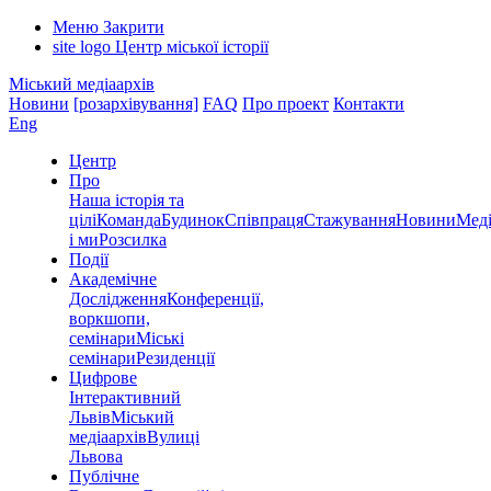
Меню
Закрити
site logo
Центр міської історії
Міський медіаархів
Новини
[розархівування]
FAQ
Про проект
Контакти
Eng
Центр
Про
Наша історія та
цілі
Команда
Будинок
Співпраця
Стажування
Новини
Меді
і ми
Розсилка
Події
Академічне
Дослідження
Конференції,
воркшопи,
семінари
Міські
семінари
Резиденції
Цифрове
Інтерактивний
Львів
Міський
медіаархів
Вулиці
Львова
Публічне