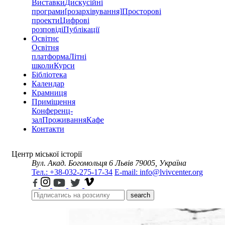
Виставки
Дискусійні
програми
[розархівування]
Просторові
проекти
Цифрові
розповіді
Публікації
Освітнє
Освітня
платформа
Літні
школи
Курси
Бібліотека
Календар
Крамниця
Приміщення
Конференц-
зал
Проживання
Кафе
Контакти
Центр міської історії
Вул. Акад. Богомольця 6
Львів 79005, Україна
Тел.: +38-032-275-17-34
E-mail: info@lvivcenter.org
search