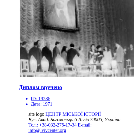
Диплом вручено
ID:
19286
Дата:
1971
site logo
ЦЕНТР МІСЬКОЇ ІСТОРІЇ
Вул. Акад. Богомольця 6
Львів 79005, Україна
Тел.: +38-032-275-17-34
E-mail:
info@lvivcenter.org