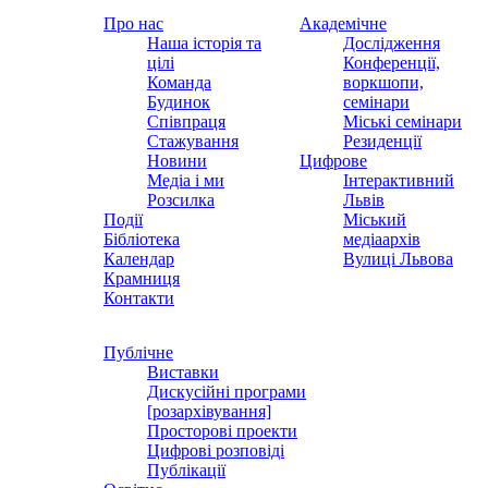
Про нас
Академічне
Наша історія та
Дослідження
цілі
Конференції,
Команда
воркшопи,
Будинок
семінари
Співпраця
Міські семінари
Стажування
Резиденції
Новини
Цифрове
Медіа і ми
Інтерактивний
Розсилка
Львів
Події
Міський
Бібліотека
медіаархів
Календар
Вулиці Львова
Крамниця
Контакти
Публічне
Виставки
Дискусійні програми
[розархівування]
Просторові проекти
Цифрові розповіді
Публікації