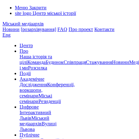
Меню
Закрити
site logo
Центр міської історії
Міський медіаархів
Новини
[розархівування]
FAQ
Про проект
Контакти
Eng
Центр
Про
Наша історія та
цілі
Команда
Будинок
Співпраця
Стажування
Новини
Меді
і ми
Розсилка
Події
Академічне
Дослідження
Конференції,
воркшопи,
семінари
Міські
семінари
Резиденції
Цифрове
Інтерактивний
Львів
Міський
медіаархів
Вулиці
Львова
Публічне