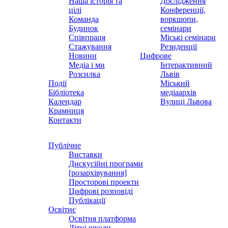
Наша історія та
Дослідження
цілі
Конференції,
Команда
воркшопи,
Будинок
семінари
Співпраця
Міські семінари
Стажування
Резиденції
Новини
Цифрове
Медіа і ми
Інтерактивний
Розсилка
Львів
Події
Міський
Бібліотека
медіаархів
Календар
Вулиці Львова
Крамниця
Контакти
Публічне
Виставки
Дискусійні програми
[розархівування]
Просторові проекти
Цифрові розповіді
Публікації
Освітнє
Освітня платформа
Літні школи