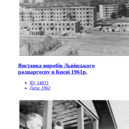
Виставка виробів Львівського
раднаргоспу в Києві 1961р.
ID:
14833
Дата:
1962