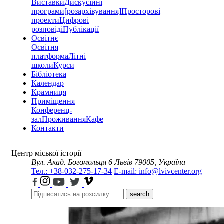
Виставки
Дискусійні
програми
[розархівування]
Просторові
проекти
Цифрові
розповіді
Публікації
Освітнє
Освітня
платформа
Літні
школи
Курси
Бібліотека
Календар
Крамниця
Приміщення
Конференц-
зал
Проживання
Кафе
Контакти
Центр міської історії
Вул. Акад. Богомольця 6
Львів 79005, Україна
Тел.: +38-032-275-17-34
E-mail: info@lvivcenter.org
search