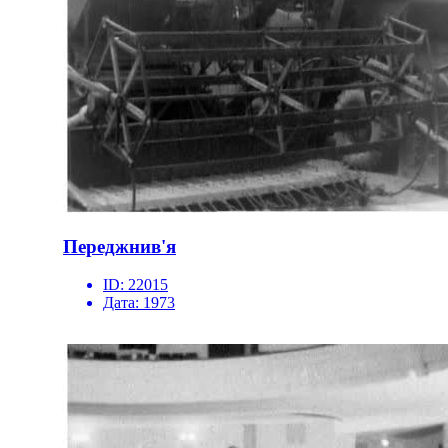
Переджнив'я
ID:
22015
Дата:
1973