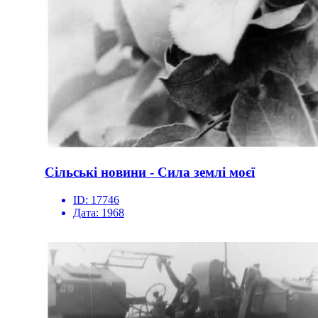
Сільські новини - Сила землі моєї
ID:
17746
Дата:
1968