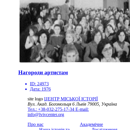
Нагороди артистам
ID:
24973
Дата:
1976
site logo
ЦЕНТР МІСЬКОЇ ІСТОРІЇ
Вул. Акад. Богомольця 6
Львів 79005, Україна
Тел.: +38-032-275-17-34
E-mail:
info@lvivcenter.org
Про нас
Академічне
Наша історія та
Дослідження