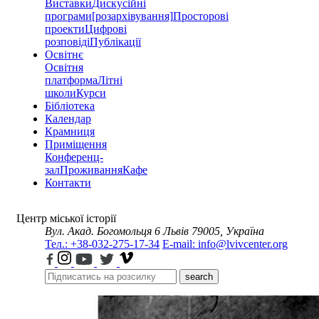
Виставки
Дискусійні
програми
[розархівування]
Просторові
проекти
Цифрові
розповіді
Публікації
Освітнє
Освітня
платформа
Літні
школи
Курси
Бібліотека
Календар
Крамниця
Приміщення
Конференц-
зал
Проживання
Кафе
Контакти
Центр міської історії
Вул. Акад. Богомольця 6
Львів 79005, Україна
Тел.: +38-032-275-17-34
E-mail: info@lvivcenter.org
search