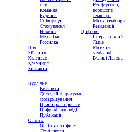
цілі
Конференції,
Команда
воркшопи,
Будинок
семінари
Співпраця
Міські семінари
Стажування
Резиденції
Новини
Цифрове
Медіа і ми
Інтерактивний
Розсилка
Львів
Події
Міський
Бібліотека
медіаархів
Календар
Вулиці Львова
Крамниця
Контакти
Публічне
Виставки
Дискусійні програми
[розархівування]
Просторові проекти
Цифрові розповіді
Публікації
Освітнє
Освітня платформа
Літні школи