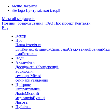
Меню
Закрити
site logo
Центр міської історії
Міський медіаархів
Новини
[розархівування]
FAQ
Про проект
Контакти
Eng
Центр
Про
Наша історія та
цілі
Команда
Будинок
Співпраця
Стажування
Новини
Меді
і ми
Розсилка
Події
Академічне
Дослідження
Конференції,
воркшопи,
семінари
Міські
семінари
Резиденції
Цифрове
Інтерактивний
Львів
Міський
медіаархів
Вулиці
Львова
Публічне