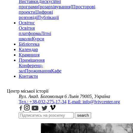
Виставки
Дискусійні
програми
[розархівування]
Просторові
проекти
Цифрові
розповіді
Публікації
Освітнє
Освітня
платформа
Літні
школи
Курси
Бібліотека
Календар
Крамниця
Приміщення
Конференц-
зал
Проживання
Кафе
Контакти
Центр міської історії
Вул. Акад. Богомольця 6
Львів 79005, Україна
Тел.: +38-032-275-17-34
E-mail: info@lvivcenter.org
search