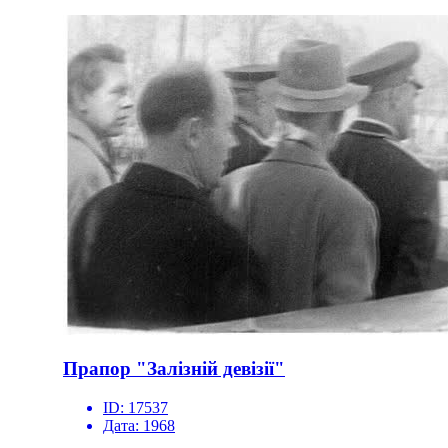
Прапор "Залізній девізії"
ID:
17537
Дата:
1968