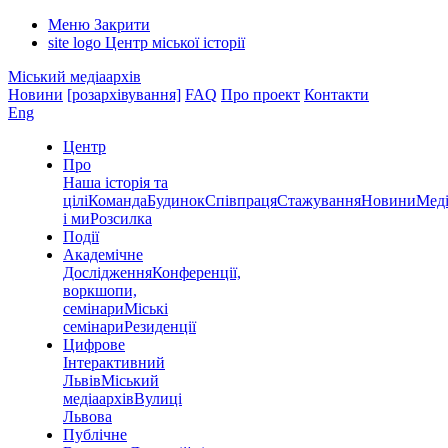
Меню
Закрити
site logo
Центр міської історії
Міський медіаархів
Новини
[розархівування]
FAQ
Про проект
Контакти
Eng
Центр
Про
Наша історія та
цілі
Команда
Будинок
Співпраця
Стажування
Новини
Меді
і ми
Розсилка
Події
Академічне
Дослідження
Конференції,
воркшопи,
семінари
Міські
семінари
Резиденції
Цифрове
Інтерактивний
Львів
Міський
медіаархів
Вулиці
Львова
Публічне