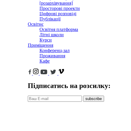
[розархівування]
Просторові проекти
Цифрові розповіді
Публікації
Освітнє
Освітня платформа
Літні школи
Курси
Приміщення
Конференц-зал
Проживання
Кафе
Підписатись на розсилку:
subscribe