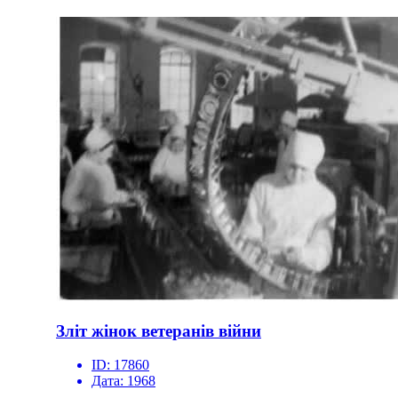
Зліт жінок ветеранів війни
ID:
17860
Дата:
1968