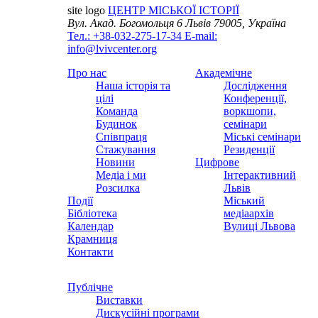
site logo
ЦЕНТР МІСЬКОЇ ІСТОРІЇ
Вул. Акад. Богомольця 6
Львів 79005, Україна
Тел.: +38-032-275-17-34
E-mail:
info@lvivcenter.org
Про нас
Академічне
Наша історія та
Дослідження
цілі
Конференції,
Команда
воркшопи,
Будинок
семінари
Співпраця
Міські семінари
Стажування
Резиденції
Новини
Цифрове
Медіа і ми
Інтерактивний
Розсилка
Львів
Події
Міський
Бібліотека
медіаархів
Календар
Вулиці Львова
Крамниця
Контакти
Публічне
Виставки
Дискусійні програми