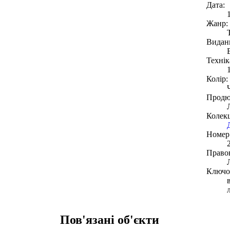
Дата:
Жанр:
Видан
Технік
Колір:
Продю
Колекц
Номер 
Право
Ключов
Пов'язані об'єкти