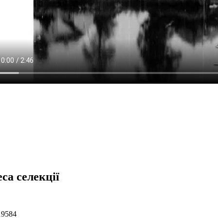
са селекції
19584