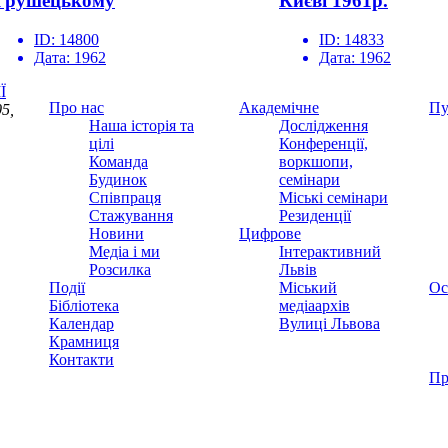
Грушецькому
Києві 1961р.
ID:
14800
ID:
14833
Дата:
1962
Дата:
1962
Ї
Про нас
Академічне
Пу
5,
Наша історія та
Дослідження
цілі
Конференції,
Команда
воркшопи,
Будинок
семінари
Співпраця
Міські семінари
Стажування
Резиденції
Новини
Цифрове
Медіа і ми
Інтерактивний
Розсилка
Львів
Події
Міський
Ос
Бібліотека
медіаархів
Календар
Вулиці Львова
Крамниця
Контакти
Пр