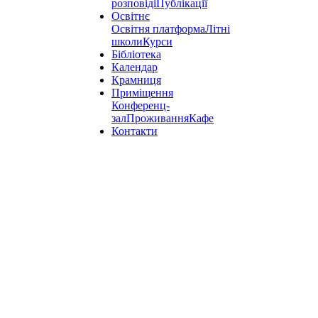
розповіді
Публікації
Освітнє
Освітня платформа
Літні
школи
Курси
Бібліотека
Календар
Крамниця
Приміщення
Конференц-
зал
Проживання
Кафе
Контакти