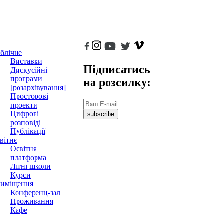
блічне
Виставки
Підписатись
Дискусійні
програми
на розсилку:
[розархівування]
Просторові
проекти
Цифрові
subscribe
розповіді
Публікації
вітнє
Освітня
платформа
Літні школи
Курси
иміщення
Конференц-зал
Проживання
Кафе