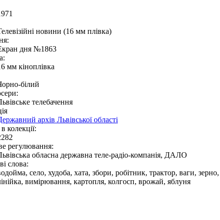
1971
Телевізійні новини (16 мм плівка)
ня:
Екран дня №1863
а:
16 мм кіноплівка
Чорно-білий
сери:
Львівське телебачення
ія
Державний архів Львівської області
в колекції:
2282
ве регулювання:
Львівська обласна державна теле-радіо-компанія, ДАЛО
і слова:
водойма, село, худоба, хата, збори, робітник, трактор, ваги, зерно
лінійка, вимірювання, картопля, колгосп, врожай, яблуня