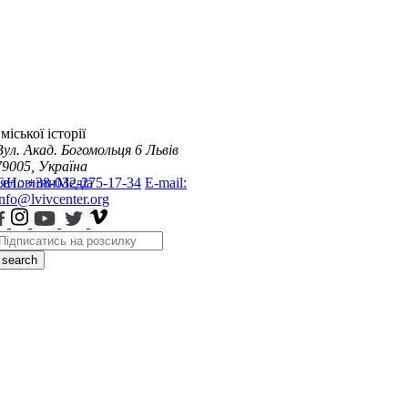
міської історії
Вул. Акад. Богомольця 6
Львів
79005, Україна
я
Тел.: +38-032-275-17-34
Новини
Медіа
E-mail:
info@lvivcenter.org
search