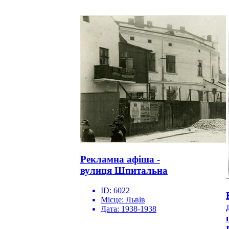
Рекламна афіша -
вулиця Шпитальна
ID:
6022
Місце:
Львів
Дата:
1938-1938