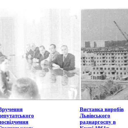
Вручення
Виставка виробів
депутатського
Львівського
посвідчення
раднаргоспу в