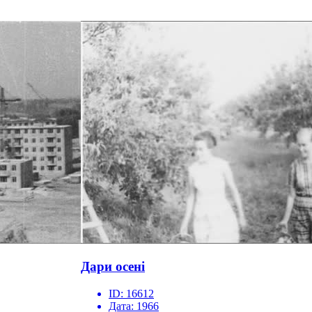
Дари осені
ID:
16612
Дата:
1966