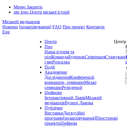
Меню
Закрити
site logo
Центр міської історії
Міський медіаархів
Новини
[розархівування]
FAQ
Про проект
Контакти
Eng
Центр
Центр 
Про
Наша історія та
цілі
Команда
Будинок
Співпраця
Стажуванн
і ми
Розсилка
Події
Академічне
Дослідження
Конференції,
воркшопи, семінари
Міські
семінари
Резиденції
Цифрове
Інтерактивний Львів
Міський
медіаархів
Вулиці Львова
Публічне
Виставки
Дискусійні
програми
[розархівування]
Просторові
проекти
Цифрові