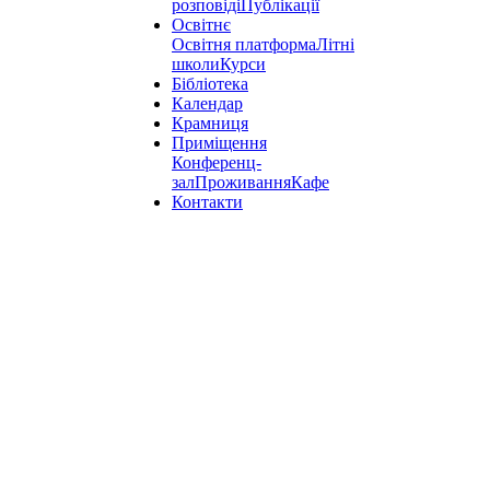
розповіді
Публікації
Освітнє
Освітня платформа
Літні
школи
Курси
Бібліотека
Календар
Крамниця
Приміщення
Конференц-
зал
Проживання
Кафе
Контакти