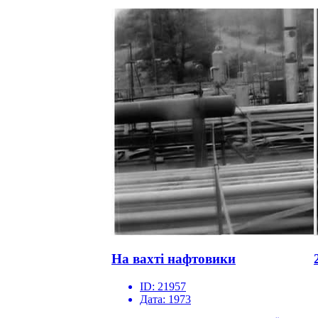
На вахті нафтовики
ID:
21957
Дата:
1973