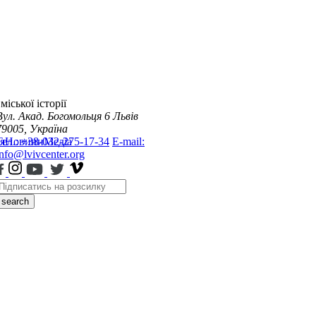
міської історії
Вул. Акад. Богомольця 6
Львів
79005, Україна
я
Тел.: +38-032-275-17-34
Новини
Медіа
E-mail:
info@lvivcenter.org
search