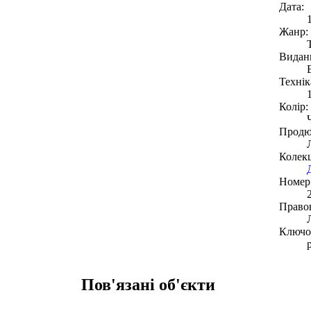
Дата:
Жанр:
Видан
Технік
Колір:
Продю
Колекц
Номер 
Право
Ключов
Пов'язані об'єкти