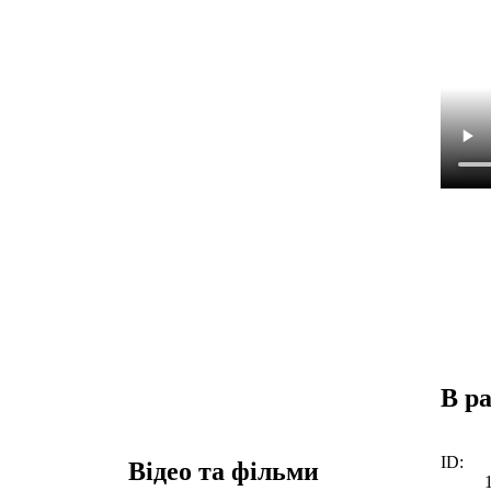
В р
ID:
Відео та фільми