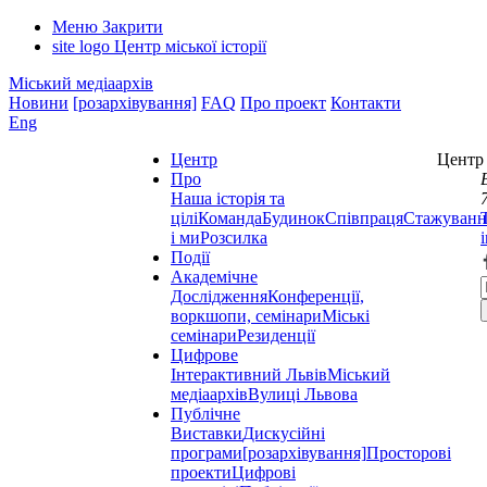
Меню
Закрити
site logo
Центр міської історії
Міський медіаархів
Новини
[розархівування]
FAQ
Про проект
Контакти
Eng
Центр
Центр 
Про
Наша історія та
цілі
Команда
Будинок
Співпраця
Стажуванн
і ми
Розсилка
Події
Академічне
Дослідження
Конференції,
воркшопи, семінари
Міські
семінари
Резиденції
Цифрове
Інтерактивний Львів
Міський
медіаархів
Вулиці Львова
Публічне
Виставки
Дискусійні
програми
[розархівування]
Просторові
проекти
Цифрові