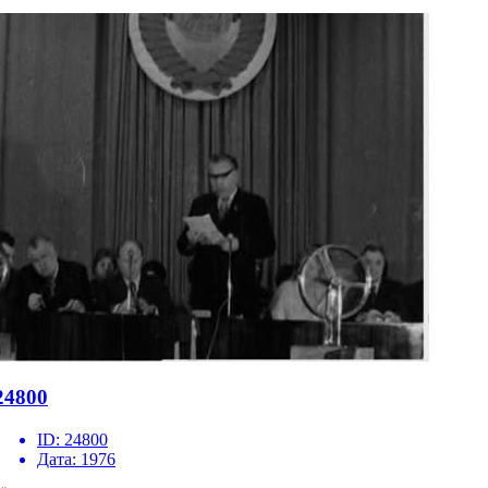
24800
ID:
24800
Дата:
1976