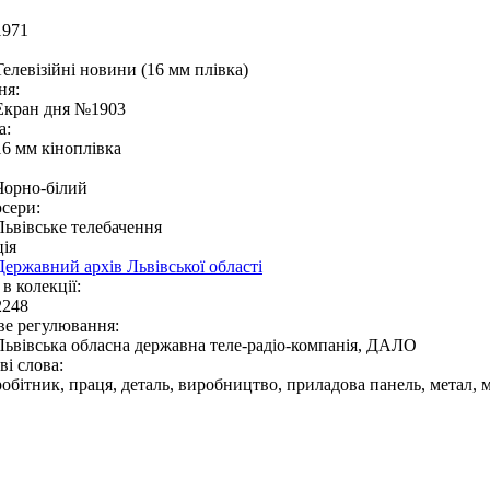
1971
Телевізійні новини (16 мм плівка)
ня:
Екран дня №1903
а:
16 мм кіноплівка
Чорно-білий
сери:
Львівське телебачення
ія
Державний архів Львівської області
в колекції:
2248
ве регулювання:
Львівська обласна державна теле-радіо-компанія, ДАЛО
і слова:
робітник, праця, деталь, виробництво, приладова панель, метал, м