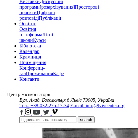
Виставки
Дискусійні
програми
[розархівування]
Просторові
проекти
Цифрові
розповіді
Публікації
Освітнє
Освітня
платформа
Літні
школи
Курси
Бібліотека
Календар
Крамниця
Приміщення
Конференц-
зал
Проживання
Кафе
Контакти
Центр міської історії
Вул. Акад. Богомольця 6
Львів 79005, Україна
Тел.: +38-032-275-17-34
E-mail: info@lvivcenter.org
search