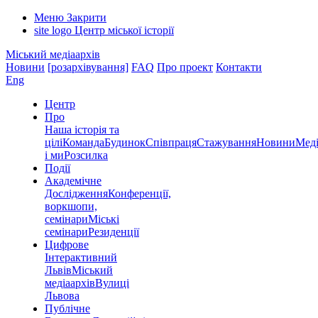
Меню
Закрити
site logo
Центр міської історії
Міський медіаархів
Новини
[розархівування]
FAQ
Про проект
Контакти
Eng
Центр
Про
Наша історія та
цілі
Команда
Будинок
Співпраця
Стажування
Новини
Меді
і ми
Розсилка
Події
Академічне
Дослідження
Конференції,
воркшопи,
семінари
Міські
семінари
Резиденції
Цифрове
Інтерактивний
Львів
Міський
медіаархів
Вулиці
Львова
Публічне