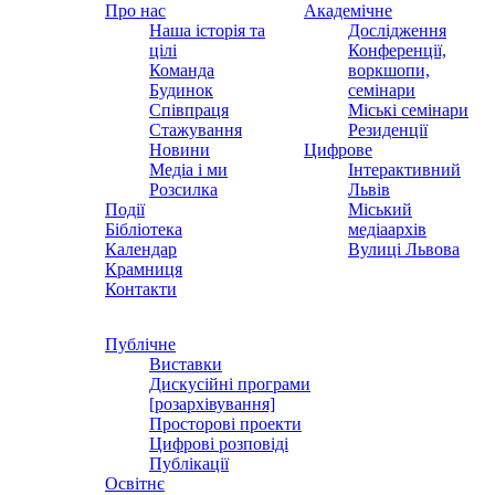
Про нас
Академічне
Наша історія та
Дослідження
цілі
Конференції,
Команда
воркшопи,
Будинок
семінари
Співпраця
Міські семінари
Стажування
Резиденції
Новини
Цифрове
Медіа і ми
Інтерактивний
Розсилка
Львів
Події
Міський
Бібліотека
медіаархів
Календар
Вулиці Львова
Крамниця
Контакти
Публічне
Виставки
Дискусійні програми
[розархівування]
Просторові проекти
Цифрові розповіді
Публікації
Освітнє