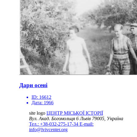
Дари осені
ID:
16612
Дата:
1966
site logo
ЦЕНТР МІСЬКОЇ ІСТОРІЇ
Вул. Акад. Богомольця 6
Львів 79005, Україна
Тел.: +38-032-275-17-34
E-mail:
info@lvivcenter.org