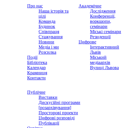
Про нас
Академічне
Наша історія та
Дослідження
цілі
Конференції,
Команда
воркшопи,
Будинок
семінари
Співпраця
Міські семінари
Стажування
Резиденції
Новини
Цифрове
Медіа і ми
Інтерактивний
Розсилка
Львів
Події
Міський
Бібліотека
медіаархів
Календар
Вулиці Львова
Крамниця
Контакти
Публічне
Виставки
Дискусійні програми
[розархівування]
Просторові проекти
Цифрові розповіді
Публікації