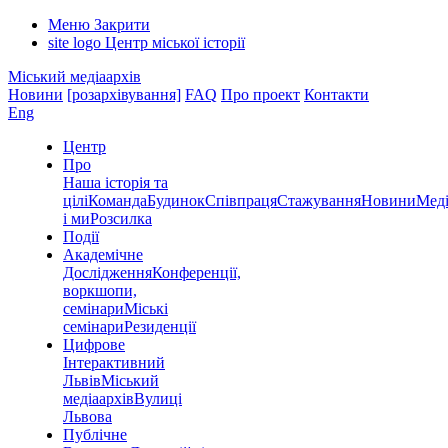
Меню
Закрити
site logo
Центр міської історії
Міський медіаархів
Новини
[розархівування]
FAQ
Про проект
Контакти
Eng
Центр
Про
Наша історія та
цілі
Команда
Будинок
Співпраця
Стажування
Новини
Меді
і ми
Розсилка
Події
Академічне
Дослідження
Конференції,
воркшопи,
семінари
Міські
семінари
Резиденції
Цифрове
Інтерактивний
Львів
Міський
медіаархів
Вулиці
Львова
Публічне