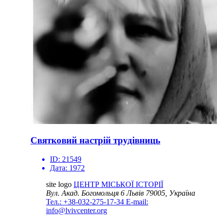
Святковий настрій трудівниць
ID:
21549
Дата:
1972
site logo
ЦЕНТР МІСЬКОЇ ІСТОРІЇ
Вул. Акад. Богомольця 6
Львів 79005, Україна
Тел.: +38-032-275-17-34
E-mail:
info@lvivcenter.org