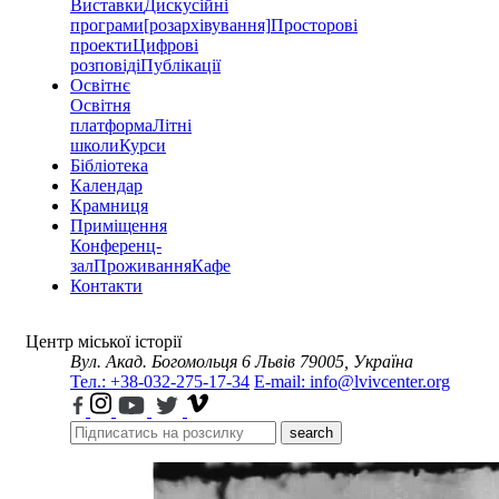
Виставки
Дискусійні
програми
[розархівування]
Просторові
проекти
Цифрові
розповіді
Публікації
Освітнє
Освітня
платформа
Літні
школи
Курси
Бібліотека
Календар
Крамниця
Приміщення
Конференц-
зал
Проживання
Кафе
Контакти
Центр міської історії
Вул. Акад. Богомольця 6
Львів 79005, Україна
Тел.: +38-032-275-17-34
E-mail: info@lvivcenter.org
search