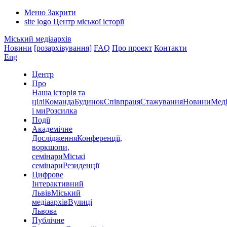
Меню
Закрити
site logo
Центр міської історії
Міський медіаархів
Новини
[розархівування]
FAQ
Про проект
Контакти
Eng
Центр
Про
Наша історія та
цілі
Команда
Будинок
Співпраця
Стажування
Новини
Меді
і ми
Розсилка
Події
Академічне
Дослідження
Конференції,
воркшопи,
семінари
Міські
семінари
Резиденції
Цифрове
Інтерактивний
Львів
Міський
медіаархів
Вулиці
Львова
Публічне