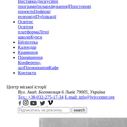
Виставки
Дискусійні
програми
[розархівування]
Просторові
проекти
Цифрові
розповіді
Публікації
Освітнє
Освітня
платформа
Літні
школи
Курси
Бібліотека
Календар
Крамниця
Приміщення
Конференц-
зал
Проживання
Кафе
Контакти
Центр міської історії
Вул. Акад. Богомольця 6
Львів 79005, Україна
Тел.: +38-032-275-17-34
E-mail: info@lvivcenter.org
search