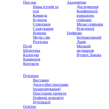
Про нас
Академічне
Наша історія та
Дослідження
цілі
Конференції,
Команда
воркшопи,
Будинок
семінари
Співпраця
Міські семінари
Стажування
Резиденції
Новини
Цифрове
Медіа і ми
Інтерактивний
Розсилка
Львів
Події
Міський
Бібліотека
медіаархів
Календар
Вулиці Львова
Крамниця
Контакти
Публічне
Виставки
Дискусійні програми
[розархівування]
Просторові проекти
Цифрові розповіді
Публікації
Освітнє