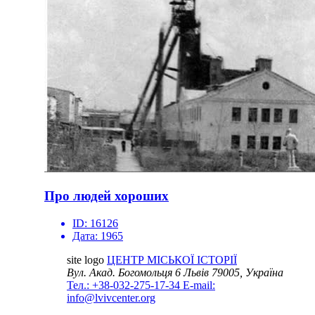
Про людей хороших
ID:
16126
Дата:
1965
site logo
ЦЕНТР МІСЬКОЇ ІСТОРІЇ
Вул. Акад. Богомольця 6
Львів 79005, Україна
Тел.: +38-032-275-17-34
E-mail:
info@lvivcenter.org