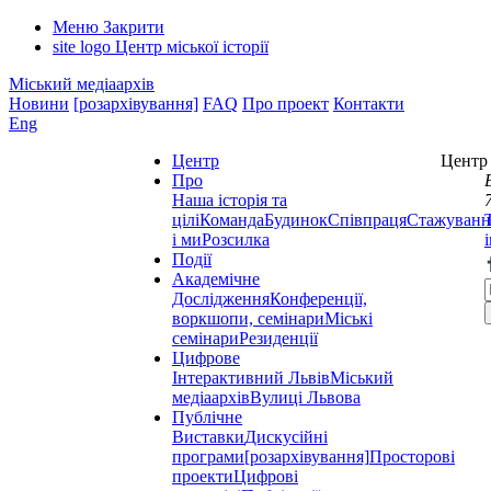
Меню
Закрити
site logo
Центр міської історії
Міський медіаархів
Новини
[розархівування]
FAQ
Про проект
Контакти
Eng
Центр
Центр 
Про
Наша історія та
цілі
Команда
Будинок
Співпраця
Стажуванн
і ми
Розсилка
Події
Академічне
Дослідження
Конференції,
воркшопи, семінари
Міські
семінари
Резиденції
Цифрове
Інтерактивний Львів
Міський
медіаархів
Вулиці Львова
Публічне
Виставки
Дискусійні
програми
[розархівування]
Просторові
проекти
Цифрові