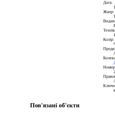
Дата:
Жанр:
Видан
Технік
Колір:
Продю
Колекц
Номер 
Право
Ключов
Пов'язані об'єкти