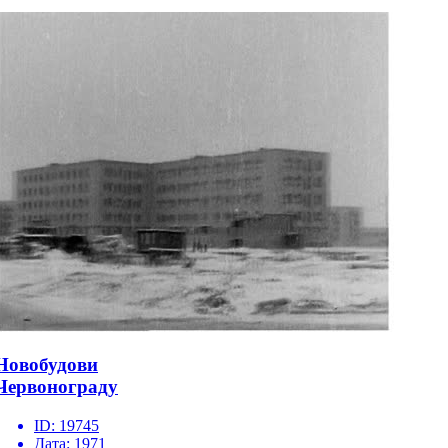
Новобудови
Червонограду
ID:
19745
Дата:
1971