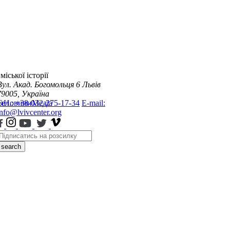
міської історії
Вул. Акад. Богомольця 6
Львів
79005, Україна
я
Тел.: +38-032-275-17-34
Новини
Медіа
E-mail:
info@lvivcenter.org
search