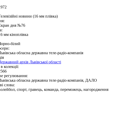
1972
Телевізійні новини (16 мм плівка)
ня:
Екран дня №76
а:
16 мм кіноплівка
Чорно-білий
сери:
Львівська обласна державна теле-радіо-компанія
ія
Державний архів Львівської області
в колекції:
2566
ве регулювання:
Львівська обласна державна теле-радіо-компанія, ДАЛО
і слова:
волейбол, спорт, гравець, команда, переможець, нагородження