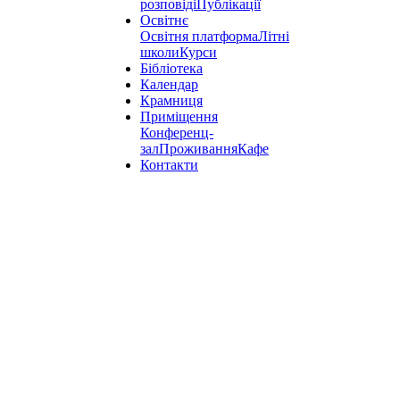
розповіді
Публікації
Освітнє
Освітня платформа
Літні
школи
Курси
Бібліотека
Календар
Крамниця
Приміщення
Конференц-
зал
Проживання
Кафе
Контакти