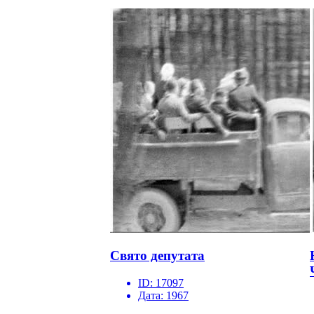
Свято депутата
ID:
17097
Дата:
1967