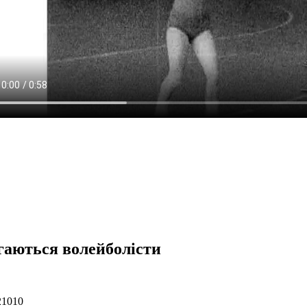
гаються волейболісти
21010