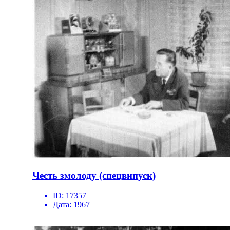
Честь змолоду (спецвипуск)
ID:
17357
Дата:
1967