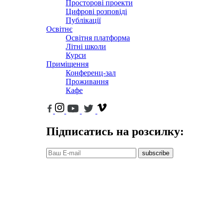
Просторові проекти
Цифрові розповіді
Публікації
Освітнє
Освітня платформа
Літні школи
Курси
Приміщення
Конференц-зал
Проживання
Кафе
Підписатись на розсилку:
subscribe