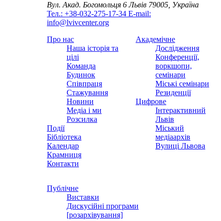
Вул. Акад. Богомольця 6
Львів 79005, Україна
Тел.: +38-032-275-17-34
E-mail:
info@lvivcenter.org
Про нас
Академічне
Наша історія та
Дослідження
цілі
Конференції,
Команда
воркшопи,
Будинок
семінари
Співпраця
Міські семінари
Стажування
Резиденції
Новини
Цифрове
Медіа і ми
Інтерактивний
Розсилка
Львів
Події
Міський
Бібліотека
медіаархів
Календар
Вулиці Львова
Крамниця
Контакти
Публічне
Виставки
Дискусійні програми
[розархівування]