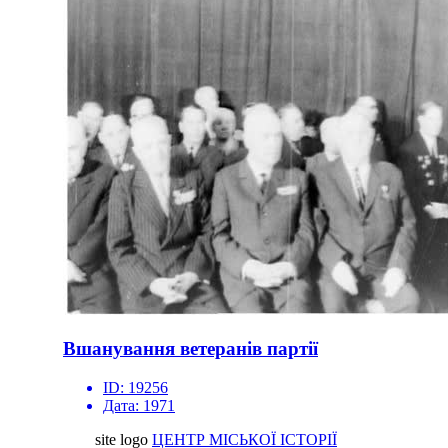
Вшанування ветеранів партії
ID:
19256
Дата:
1971
site logo
ЦЕНТР МІСЬКОЇ ІСТОРІЇ