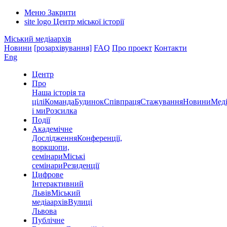
Меню
Закрити
site logo
Центр міської історії
Міський медіаархів
Новини
[розархівування]
FAQ
Про проект
Контакти
Eng
Центр
Про
Наша історія та
цілі
Команда
Будинок
Співпраця
Стажування
Новини
Меді
і ми
Розсилка
Події
Академічне
Дослідження
Конференції,
воркшопи,
семінари
Міські
семінари
Резиденції
Цифрове
Інтерактивний
Львів
Міський
медіаархів
Вулиці
Львова
Публічне