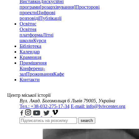
Виставки
Дискусійні
програми
[розархівування]
Просторові
проекти
Цифрові
розповіді
Публікації
Освітнє
Освітня
платформа
Літні
школи
Курси
Бібліотека
Календар
Крамниця
Приміщення
Конференц-
зал
Проживання
Кафе
Контакти
Центр міської історії
Вул. Акад. Богомольця 6
Львів 79005, Україна
Тел.: +38-032-275-17-34
E-mail: info@lvivcenter.org
search