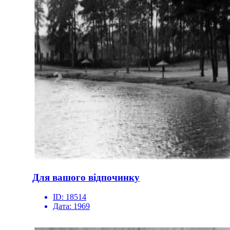
Для вашого відпочинку
ID:
18514
Дата:
1969