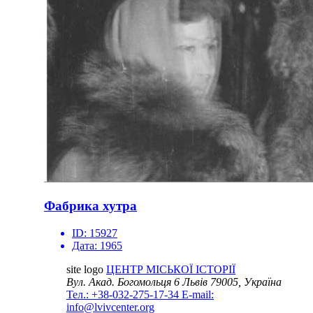
Фабрика хутра
ID:
15927
Дата:
1965
site logo
ЦЕНТР МІСЬКОЇ ІСТОРІЇ
Вул. Акад. Богомольця 6
Львів 79005, Україна
Тел.: +38-032-275-17-34
E-mail:
info@lvivcenter.org