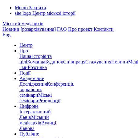
Меню
Закрити
site logo
Центр міської історії
Міський медіаархів
Новини
[розархівування]
FAQ
Про проект
Контакти
Eng
Центр
Про
Наша історія та
цілі
Команда
Будинок
Співпраця
Стажування
Новини
Меді
і ми
Розсилка
Події
Академічне
Дослідження
Конференції,
воркшопи,
семінари
Міські
семінари
Резиденції
Цифрове
Інтерактивний
Львів
Міський
медіаархів
Вулиці
Львова
Публічне