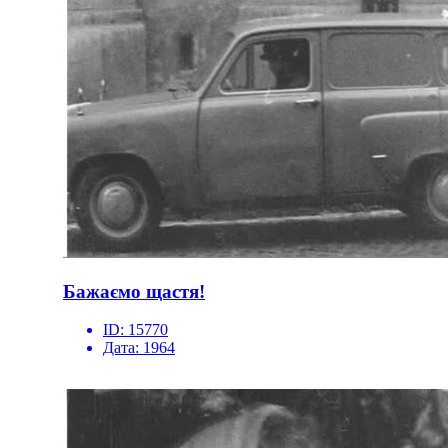
Бажаємо щастя!
ID:
15770
Дата:
1964