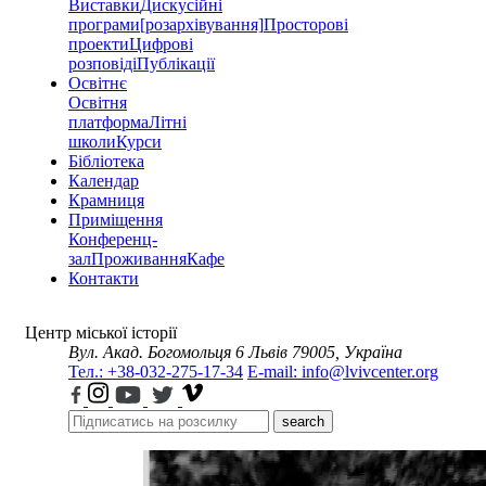
Виставки
Дискусійні
програми
[розархівування]
Просторові
проекти
Цифрові
розповіді
Публікації
Освітнє
Освітня
платформа
Літні
школи
Курси
Бібліотека
Календар
Крамниця
Приміщення
Конференц-
зал
Проживання
Кафе
Контакти
Центр міської історії
Вул. Акад. Богомольця 6
Львів 79005, Україна
Тел.: +38-032-275-17-34
E-mail: info@lvivcenter.org
search