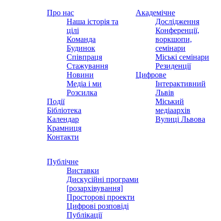
Про нас
Академічне
Наша історія та
Дослідження
цілі
Конференції,
Команда
воркшопи,
Будинок
семінари
Співпраця
Міські семінари
Стажування
Резиденції
Новини
Цифрове
Медіа і ми
Інтерактивний
Розсилка
Львів
Події
Міський
Бібліотека
медіаархів
Календар
Вулиці Львова
Крамниця
Контакти
Публічне
Виставки
Дискусійні програми
[розархівування]
Просторові проекти
Цифрові розповіді
Публікації