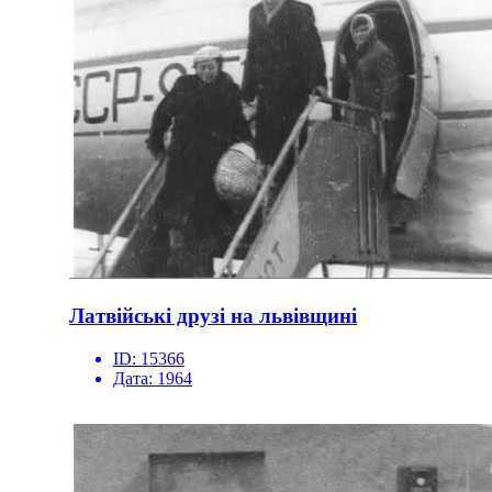
Латвійські друзі на львівщині
ID:
15366
Дата:
1964