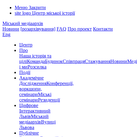
Меню
Закрити
site logo
Центр міської історії
Міський медіаархів
Новини
[розархівування]
FAQ
Про проект
Контакти
Eng
Центр
Про
Наша історія та
цілі
Команда
Будинок
Співпраця
Стажування
Новини
Меді
і ми
Розсилка
Події
Академічне
Дослідження
Конференції,
воркшопи,
семінари
Міські
семінари
Резиденції
Цифрове
Інтерактивний
Львів
Міський
медіаархів
Вулиці
Львова
Публічне