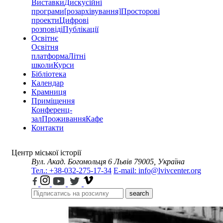
Виставки
Дискусійні
програми
[розархівування]
Просторові
проекти
Цифрові
розповіді
Публікації
Освітнє
Освітня
платформа
Літні
школи
Курси
Бібліотека
Календар
Крамниця
Приміщення
Конференц-
зал
Проживання
Кафе
Контакти
Центр міської історії
Вул. Акад. Богомольця 6
Львів 79005, Україна
Тел.: +38-032-275-17-34
E-mail: info@lvivcenter.org
search