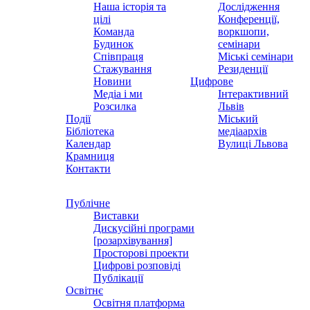
Наша історія та
Дослідження
цілі
Конференції,
Команда
воркшопи,
Будинок
семінари
Співпраця
Міські семінари
Стажування
Резиденції
Новини
Цифрове
Медіа і ми
Інтерактивний
Розсилка
Львів
Події
Міський
Бібліотека
медіаархів
Календар
Вулиці Львова
Крамниця
Контакти
Публічне
Виставки
Дискусійні програми
[розархівування]
Просторові проекти
Цифрові розповіді
Публікації
Освітнє
Освітня платформа