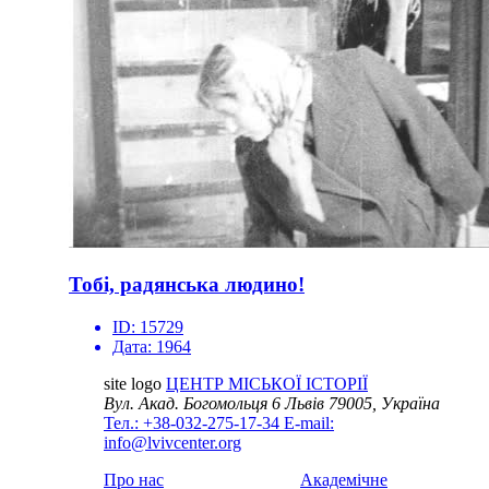
Тобі, радянська людино!
ID:
15729
Дата:
1964
site logo
ЦЕНТР МІСЬКОЇ ІСТОРІЇ
Вул. Акад. Богомольця 6
Львів 79005, Україна
Тел.: +38-032-275-17-34
E-mail:
info@lvivcenter.org
Про нас
Академічне