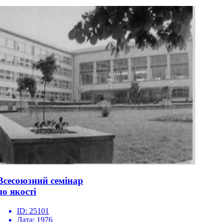
Всесоюзний семінар
по якості
ID:
25101
Дата:
1976