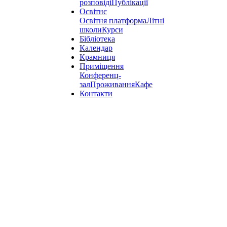
розповіді
Публікації
Освітнє
Освітня платформа
Літні
школи
Курси
Бібліотека
Календар
Крамниця
Приміщення
Конференц-
зал
Проживання
Кафе
Контакти