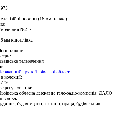
1973
Телевізійні новини (16 мм плівка)
ня:
Екран дня №217
а:
16 мм кіноплівка
Чорно-білий
сери:
Львівське телебачення
ія
Державний архів Львівської області
в колекції:
2779
ве регулювання:
Львівська обласна державна теле-радіо-компанія, ДАЛО
і слова:
будинок, будівництво, трактор, праця, будівельник