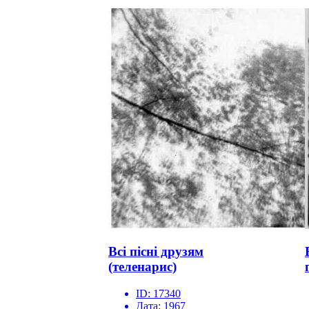
Всі пісні друзям
(теленарис)
ID:
17340
Дата:
1967