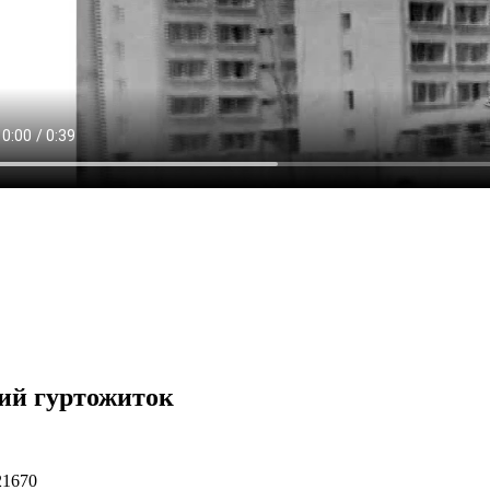
ий гуртожиток
21670