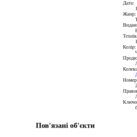
Дата:
Жанр:
Видан
Технік
Колір:
Продю
Колекц
Номер 
Право
Ключов
Пов'язані об'єкти