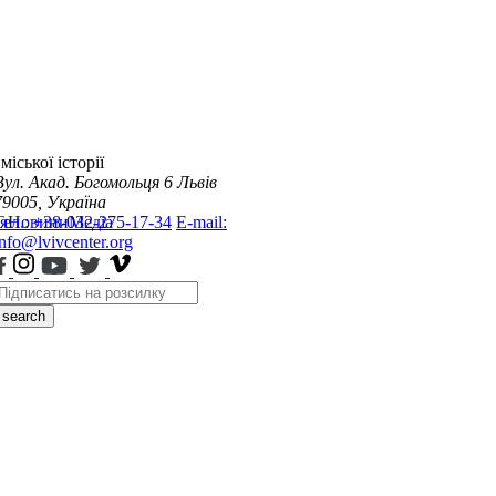
міської історії
Вул. Акад. Богомольця 6
Львів
79005, Україна
я
Тел.: +38-032-275-17-34
Новини
Медіа
E-mail:
info@lvivcenter.org
search