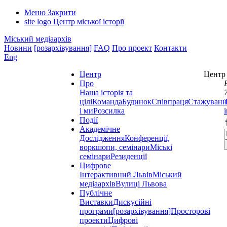
Меню
Закрити
site logo
Центр міської історії
Міський медіаархів
Новини
[розархівування]
FAQ
Про проект
Контакти
Eng
Центр
Центр 
Про
Наша історія та
цілі
Команда
Будинок
Співпраця
Стажуванн
і ми
Розсилка
Події
Академічне
Дослідження
Конференції,
воркшопи, семінари
Міські
семінари
Резиденції
Цифрове
Інтерактивний Львів
Міський
медіаархів
Вулиці Львова
Публічне
Виставки
Дискусійні
програми
[розархівування]
Просторові
проекти
Цифрові