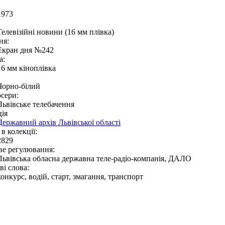
1973
Телевізійні новини (16 мм плівка)
ня:
Екран дня №242
а:
16 мм кіноплівка
Чорно-білий
сери:
Львівське телебачення
ія
Державний архів Львівської області
в колекції:
2829
ве регулювання:
Львівська обласна державна теле-радіо-компанія, ДАЛО
і слова:
конкурс, водій, старт, змагання, транспорт