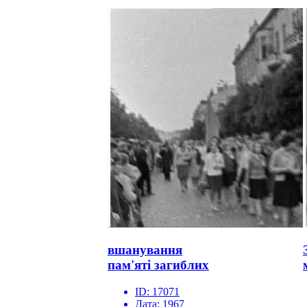
вшанування
пам'яті загиблих
ID:
17071
Дата:
1967