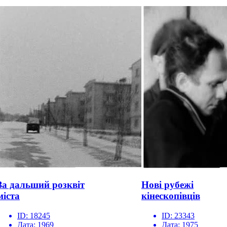
За дальший розквіт
Нові рубежі
міста
кінескопівців
ID:
18245
ID:
23343
Дата:
1969
Дата:
1975