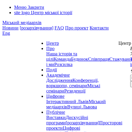
Меню
Закрити
site logo
Центр міської історії
Міський медіаархів
Новини
[розархівування]
FAQ
Про проект
Контакти
Eng
Центр
Центр 
Про
Наша історія та
цілі
Команда
Будинок
Співпраця
Стажуванн
і ми
Розсилка
Події
Академічне
Дослідження
Конференції,
воркшопи, семінари
Міські
семінари
Резиденції
Цифрове
Інтерактивний Львів
Міський
медіаархів
Вулиці Львова
Публічне
Виставки
Дискусійні
програми
[розархівування]
Просторові
проекти
Цифрові