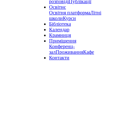
розповіді
Публікації
Освітнє
Освітня платформа
Літні
школи
Курси
Бібліотека
Календар
Крамниця
Приміщення
Конференц-
зал
Проживання
Кафе
Контакти