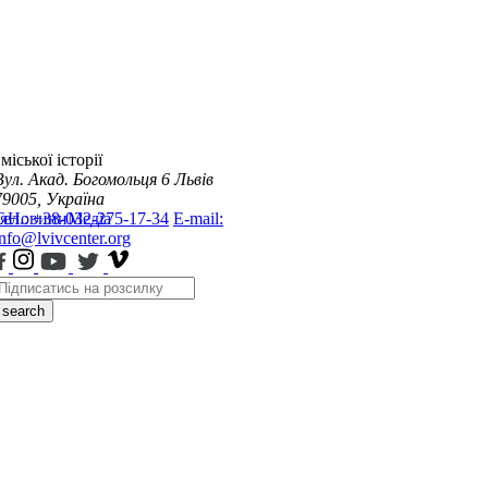
міської історії
Вул. Акад. Богомольця 6
Львів
79005, Україна
я
Тел.: +38-032-275-17-34
Новини
Медіа
E-mail:
info@lvivcenter.org
search