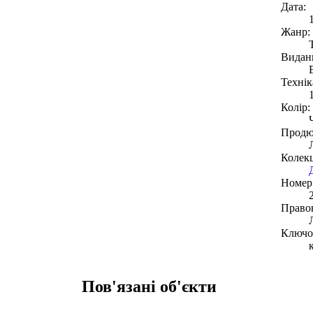
Дата:
Жанр:
Видан
Технік
Колір:
Продю
Колекц
Номер 
Право
Ключов
Пов'язані об'єкти