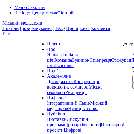
Меню
Закрити
site logo
Центр міської історії
Міський медіаархів
Новини
[розархівування]
FAQ
Про проект
Контакти
Eng
Центр
Центр 
Про
Наша історія та
цілі
Команда
Будинок
Співпраця
Стажуванн
і ми
Розсилка
Події
Академічне
Дослідження
Конференції,
воркшопи, семінари
Міські
семінари
Резиденції
Цифрове
Інтерактивний Львів
Міський
медіаархів
Вулиці Львова
Публічне
Виставки
Дискусійні
програми
[розархівування]
Просторові
проекти
Цифрові