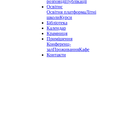
розповіді
Публікації
Освітнє
Освітня платформа
Літні
школи
Курси
Бібліотека
Календар
Крамниця
Приміщення
Конференц-
зал
Проживання
Кафе
Контакти