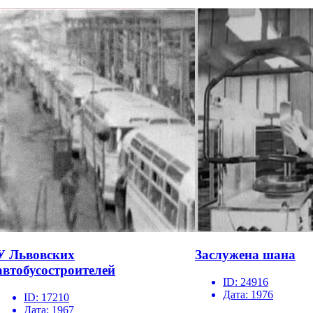
У Львовских
Заслужена шана
автобусостроителей
ID:
24916
Дата:
1976
ID:
17210
Дата:
1967