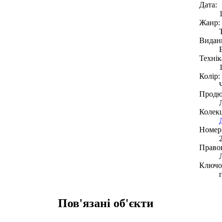
Дата:
Жанр:
Видан
Технік
Колір:
Продю
Колекц
Номер 
Право
Ключов
Пов'язані об'єкти