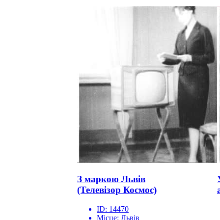
З маркою Львів
(Телевізор Космос)
ID:
14470
Місце:
Львів