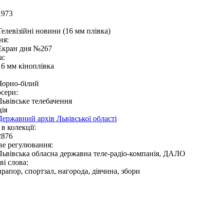
1973
Телевізійні новини (16 мм плівка)
ня:
Екран дня №267
а:
16 мм кіноплівка
Чорно-білий
сери:
Львівське телебачення
ія
Державний архів Львівської області
в колекції:
2876
ве регулювання:
Львівська обласна державна теле-радіо-компанія, ДАЛО
і слова:
прапор, спортзал, нагорода, дівчина, збори