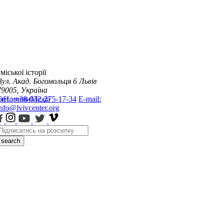
міської історії
Вул. Акад. Богомольця 6
Львів
79005, Україна
я
Тел.: +38-032-275-17-34
Новини
Медіа
E-mail:
info@lvivcenter.org
search