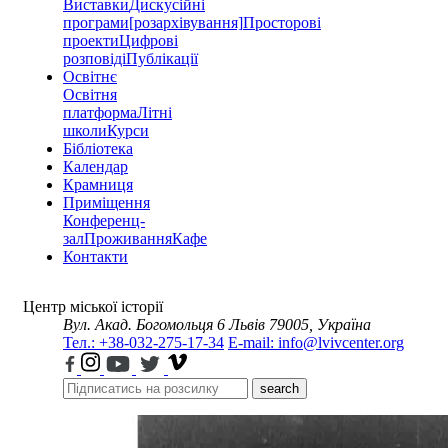
Виставки
Дискусійні
програми
[розархівування]
Просторові
проекти
Цифрові
розповіді
Публікації
Освітнє
Освітня
платформа
Літні
школи
Курси
Бібліотека
Календар
Крамниця
Приміщення
Конференц-
зал
Проживання
Кафе
Контакти
Центр міської історії
Вул. Акад. Богомольця 6
Львів 79005, Україна
Тел.: +38-032-275-17-34
E-mail: info@lvivcenter.org
search