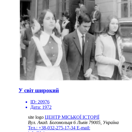
У світ широкий
ID:
20976
Дата:
1972
site logo
ЦЕНТР МІСЬКОЇ ІСТОРІЇ
Вул. Акад. Богомольця 6
Львів 79005, Україна
Тел.: +38-032-275-17-34
E-mail: