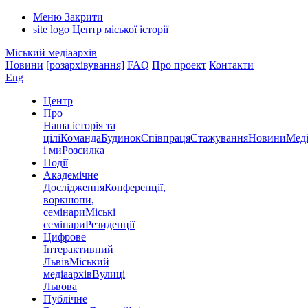
Меню
Закрити
site logo
Центр міської історії
Міський медіаархів
Новини
[розархівування]
FAQ
Про проект
Контакти
Eng
Центр
Про
Наша історія та
цілі
Команда
Будинок
Співпраця
Стажування
Новини
Меді
і ми
Розсилка
Події
Академічне
Дослідження
Конференції,
воркшопи,
семінари
Міські
семінари
Резиденції
Цифрове
Інтерактивний
Львів
Міський
медіаархів
Вулиці
Львова
Публічне