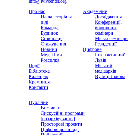
info@lvivcenter.org
Про нас
Академічне
Наша історія та
Дослідження
цілі
Конференції,
Команда
воркшопи,
Будинок
семінари
Співпраця
Міські семінари
Стажування
Резиденції
Новини
Цифрове
Медіа і ми
Інтерактивний
Розсилка
Львів
Події
Міський
Бібліотека
медіаархів
Календар
Вулиці Львова
Крамниця
Контакти
Публічне
Виставки
Дискусійні програми
[розархівування]
Просторові проекти
Цифрові розповіді
Публікації