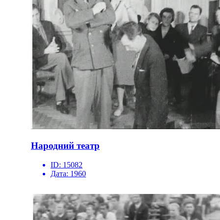
Народний театр
ID:
15082
Дата:
1960