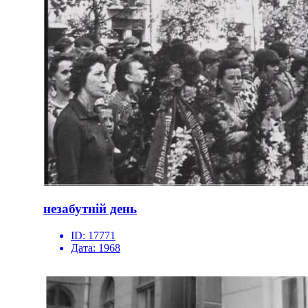
незабутній день
ID:
17771
Дата:
1968