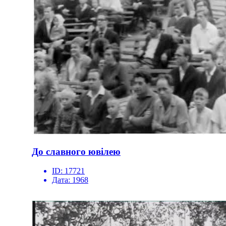
До славного ювілею
ID:
17721
Дата:
1968