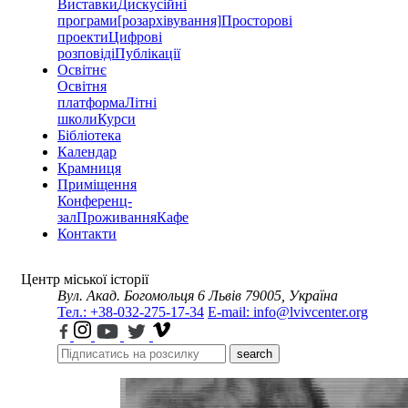
Виставки
Дискусійні
програми
[розархівування]
Просторові
проекти
Цифрові
розповіді
Публікації
Освітнє
Освітня
платформа
Літні
школи
Курси
Бібліотека
Календар
Крамниця
Приміщення
Конференц-
зал
Проживання
Кафе
Контакти
Центр міської історії
Вул. Акад. Богомольця 6
Львів 79005, Україна
Тел.: +38-032-275-17-34
E-mail: info@lvivcenter.org
search