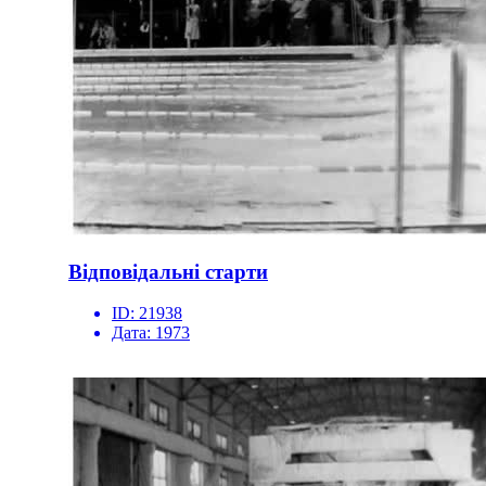
Відповідальні старти
ID:
21938
Дата:
1973