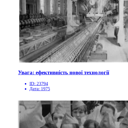
Увага: ефективність нової технології
ID:
23794
Дата:
1975