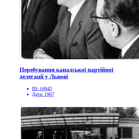
Перебування канадської партійної
делегації у Львові
ID:
16945
Дата:
1967