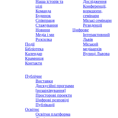
Наша історія та
Дослідження
цілі
Конференції,
Команда
воркшопи,
Будинок
семінари
Співпраця
Міські семінари
Стажування
Резиденції
Новини
Цифрове
Медіа і ми
Інтерактивний
Розсилка
Львів
Події
Міський
Бібліотека
медіаархів
Календар
Вулиці Львова
Крамниця
Контакти
Публічне
Виставки
Дискусійні програми
[розархівування]
Просторові проекти
Цифрові розповіді
Публікації
Освітнє
Освітня платформа