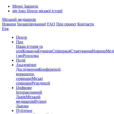
Меню
Закрити
site logo
Центр міської історії
Міський медіаархів
Новини
[розархівування]
FAQ
Про проект
Контакти
Eng
Центр
Про
Наша історія та
цілі
Команда
Будинок
Співпраця
Стажування
Новини
Меді
і ми
Розсилка
Події
Академічне
Дослідження
Конференції,
воркшопи,
семінари
Міські
семінари
Резиденції
Цифрове
Інтерактивний
Львів
Міський
медіаархів
Вулиці
Львова
Публічне