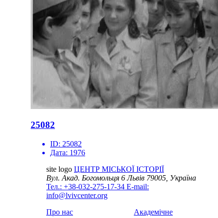
25082
ID:
25082
Дата:
1976
site logo
ЦЕНТР МІСЬКОЇ ІСТОРІЇ
Вул. Акад. Богомольця 6
Львів 79005, Україна
Тел.: +38-032-275-17-34
E-mail:
info@lvivcenter.org
Про нас
Академічне