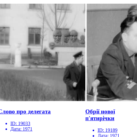
Слово про делегата
Обрії нової
п'ятирічки
ID:
19033
Дата:
1971
ID:
19189
Дата:
1971