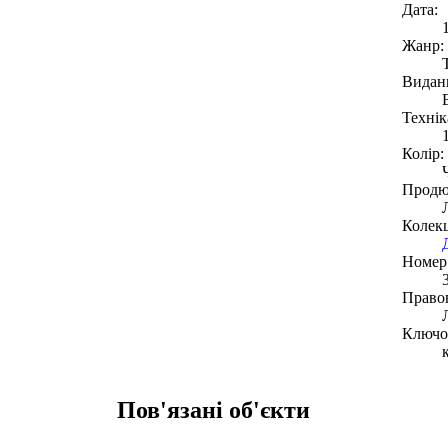
Дата:
Жанр:
Видан
Технік
Колір:
Продю
Колекц
Номер 
Право
Ключов
Пов'язані об'єкти