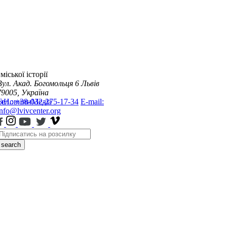
міської історії
Вул. Акад. Богомольця 6
Львів
79005, Україна
я
Тел.: +38-032-275-17-34
Новини
Медіа
E-mail:
info@lvivcenter.org
search