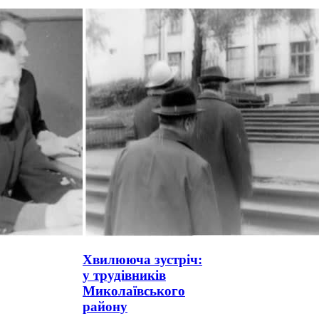
Хвилююча зустріч:
у трудівників
Миколаївського
району