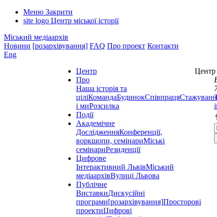
Меню
Закрити
site logo
Центр міської історії
Міський медіаархів
Новини
[розархівування]
FAQ
Про проект
Контакти
Eng
Центр
Центр 
Про
Наша історія та
цілі
Команда
Будинок
Співпраця
Стажуванн
і ми
Розсилка
Події
Академічне
Дослідження
Конференції,
воркшопи, семінари
Міські
семінари
Резиденції
Цифрове
Інтерактивний Львів
Міський
медіаархів
Вулиці Львова
Публічне
Виставки
Дискусійні
програми
[розархівування]
Просторові
проекти
Цифрові