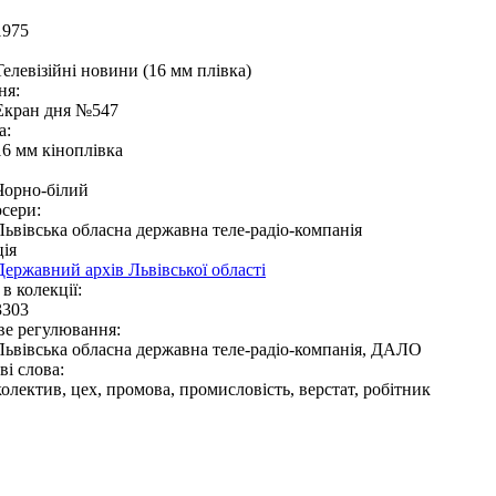
1975
Телевізійні новини (16 мм плівка)
ня:
Екран дня №547
а:
16 мм кіноплівка
Чорно-білий
сери:
Львівська обласна державна теле-радіо-компанія
ія
Державний архів Львівської області
в колекції:
3303
ве регулювання:
Львівська обласна державна теле-радіо-компанія, ДАЛО
і слова:
колектив, цех, промова, промисловість, верстат, робітник