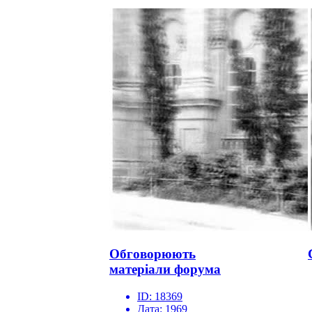
Обговорюють
матеріали форума
ID:
18369
Дата:
1969