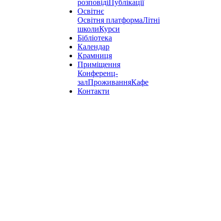
розповіді
Публікації
Освітнє
Освітня платформа
Літні
школи
Курси
Бібліотека
Календар
Крамниця
Приміщення
Конференц-
зал
Проживання
Кафе
Контакти