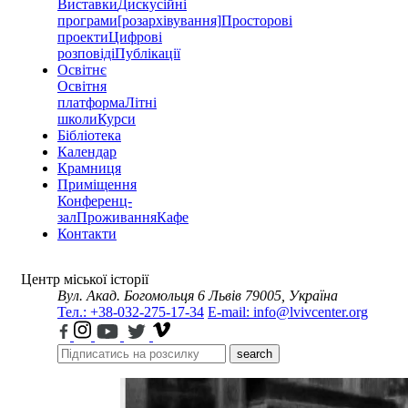
Виставки
Дискусійні
програми
[розархівування]
Просторові
проекти
Цифрові
розповіді
Публікації
Освітнє
Освітня
платформа
Літні
школи
Курси
Бібліотека
Календар
Крамниця
Приміщення
Конференц-
зал
Проживання
Кафе
Контакти
Центр міської історії
Вул. Акад. Богомольця 6
Львів 79005, Україна
Тел.: +38-032-275-17-34
E-mail: info@lvivcenter.org
search