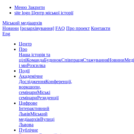
Меню
Закрити
site logo
Центр міської історії
Міський медіаархів
Новини
[розархівування]
FAQ
Про проект
Контакти
Eng
Центр
Про
Наша історія та
цілі
Команда
Будинок
Співпраця
Стажування
Новини
Меді
і ми
Розсилка
Події
Академічне
Дослідження
Конференції,
воркшопи,
семінари
Міські
семінари
Резиденції
Цифрове
Інтерактивний
Львів
Міський
медіаархів
Вулиці
Львова
Публічне