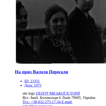
На приз Василя Пересади
ID:
23351
Дата:
1975
site logo
ЦЕНТР МІСЬКОЇ ІСТОРІЇ
Вул. Акад. Богомольця 6
Львів 79005, Україна
Тел.: +38-032-275-17-34
E-mail: