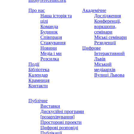
info@lvivcenter.org
Про нас
Академічне
Наша історія та
Дослідження
цілі
Конференції,
Команда
воркшопи,
Будинок
семінари
Співпраця
Міські семінари
Стажування
Резиденції
Новини
Цифрове
Медіа і ми
Інтерактивний
Розсилка
Львів
Події
Міський
Бібліотека
медіаархів
Календар
Вулиці Львова
Крамниця
Контакти
Публічне
Виставки
Дискусійні програми
[розархівування]
Просторові проекти
Цифрові розповіді
Публікації