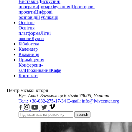
Виставки
Дискусійні
програми
[розархівування]
Просторові
проекти
Цифрові
розповіді
Публікації
Освітнє
Освітня
платформа
Літні
школи
Курси
Бібліотека
Календар
Крамниця
Приміщення
Конференц-
зал
Проживання
Кафе
Контакти
Центр міської історії
Вул. Акад. Богомольця 6
Львів 79005, Україна
Тел.: +38-032-275-17-34
E-mail: info@lvivcenter.org
search