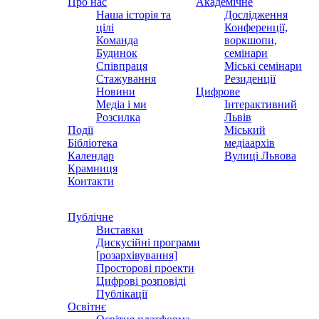
Про нас
Академічне
Наша історія та
Дослідження
цілі
Конференції,
Команда
воркшопи,
Будинок
семінари
Співпраця
Міські семінари
Стажування
Резиденції
Новини
Цифрове
Медіа і ми
Інтерактивний
Розсилка
Львів
Події
Міський
Бібліотека
медіаархів
Календар
Вулиці Львова
Крамниця
Контакти
Публічне
Виставки
Дискусійні програми
[розархівування]
Просторові проекти
Цифрові розповіді
Публікації
Освітнє