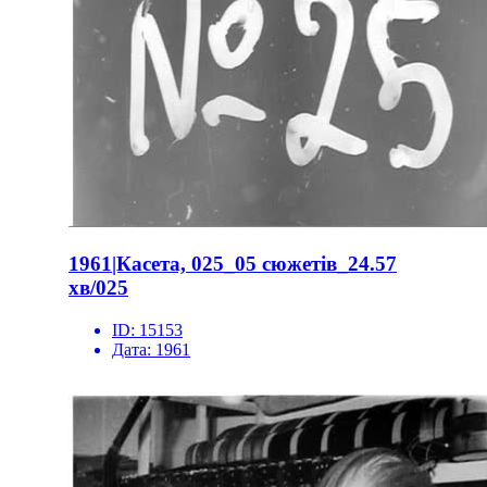
1961|Касета, 025_05 сюжетів_24.57
хв/025
ID:
15153
Дата:
1961