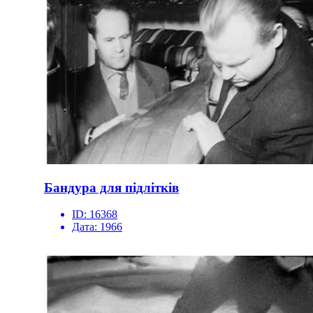
Бандура для підлітків
ID:
16368
Дата:
1966