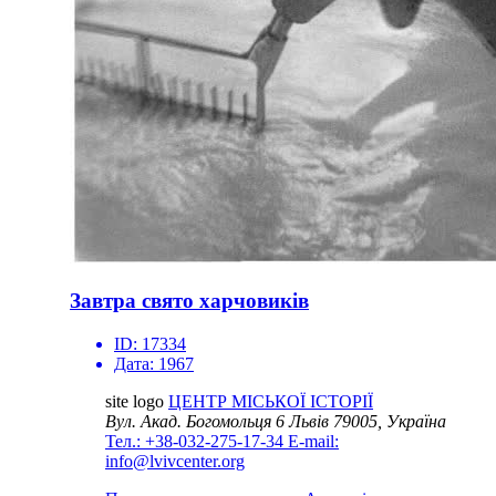
Завтра свято харчовиків
ID:
17334
Дата:
1967
site logo
ЦЕНТР МІСЬКОЇ ІСТОРІЇ
Вул. Акад. Богомольця 6
Львів 79005, Україна
Тел.: +38-032-275-17-34
E-mail:
info@lvivcenter.org