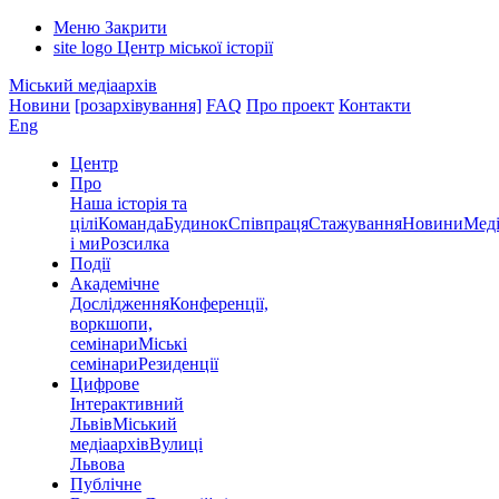
Меню
Закрити
site logo
Центр міської історії
Міський медіаархів
Новини
[розархівування]
FAQ
Про проект
Контакти
Eng
Центр
Про
Наша історія та
цілі
Команда
Будинок
Співпраця
Стажування
Новини
Меді
і ми
Розсилка
Події
Академічне
Дослідження
Конференції,
воркшопи,
семінари
Міські
семінари
Резиденції
Цифрове
Інтерактивний
Львів
Міський
медіаархів
Вулиці
Львова
Публічне