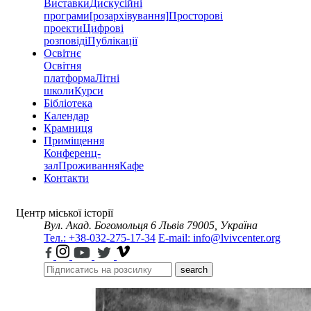
Виставки
Дискусійні
програми
[розархівування]
Просторові
проекти
Цифрові
розповіді
Публікації
Освітнє
Освітня
платформа
Літні
школи
Курси
Бібліотека
Календар
Крамниця
Приміщення
Конференц-
зал
Проживання
Кафе
Контакти
Центр міської історії
Вул. Акад. Богомольця 6
Львів 79005, Україна
Тел.: +38-032-275-17-34
E-mail: info@lvivcenter.org
search