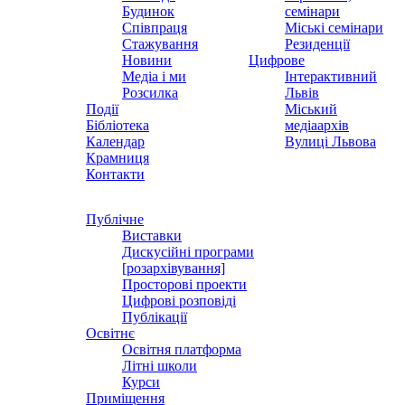
Будинок
семінари
Співпраця
Міські семінари
Стажування
Резиденції
Новини
Цифрове
Медіа і ми
Інтерактивний
Розсилка
Львів
Події
Міський
Бібліотека
медіаархів
Календар
Вулиці Львова
Крамниця
Контакти
Публічне
Виставки
Дискусійні програми
[розархівування]
Просторові проекти
Цифрові розповіді
Публікації
Освітнє
Освітня платформа
Літні школи
Курси
Приміщення