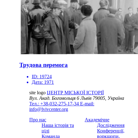
Трудова перемога
ID:
19724
Дата:
1971
site logo
ЦЕНТР МІСЬКОЇ ІСТОРІЇ
Вул. Акад. Богомольця 6
Львів 79005, Україна
Тел.: +38-032-275-17-34
E-mail:
info@lvivcenter.org
Про нас
Академічне
Наша історія та
Дослідження
цілі
Конференції,
Команда
воркшопи,