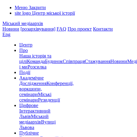
Меню
Закрити
site logo
Центр міської історії
Міський медіаархів
Новини
[розархівування]
FAQ
Про проект
Контакти
Eng
Центр
Про
Наша історія та
цілі
Команда
Будинок
Співпраця
Стажування
Новини
Меді
і ми
Розсилка
Події
Академічне
Дослідження
Конференції,
воркшопи,
семінари
Міські
семінари
Резиденції
Цифрове
Інтерактивний
Львів
Міський
медіаархів
Вулиці
Львова
Публічне