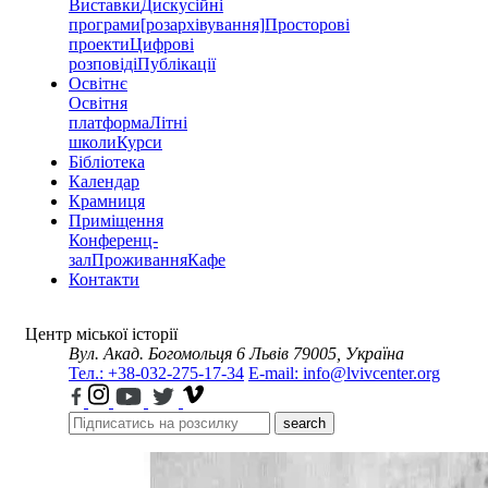
Виставки
Дискусійні
програми
[розархівування]
Просторові
проекти
Цифрові
розповіді
Публікації
Освітнє
Освітня
платформа
Літні
школи
Курси
Бібліотека
Календар
Крамниця
Приміщення
Конференц-
зал
Проживання
Кафе
Контакти
Центр міської історії
Вул. Акад. Богомольця 6
Львів 79005, Україна
Тел.: +38-032-275-17-34
E-mail: info@lvivcenter.org
search