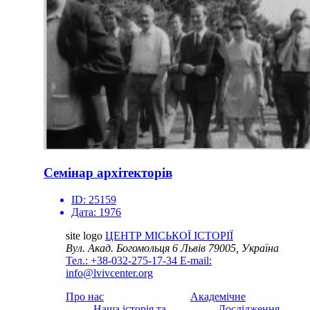
Семінар архітекторів
ID:
25159
Дата:
1976
site logo
ЦЕНТР МІСЬКОЇ ІСТОРІЇ
Вул. Акад. Богомольця 6
Львів 79005, Україна
Тел.: +38-032-275-17-34
E-mail:
info@lvivcenter.org
Про нас
Академічне
Наша історія та
Дослідження