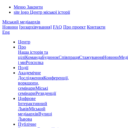
Меню
Закрити
site logo
Центр міської історії
Міський медіаархів
Новини
[розархівування]
FAQ
Про проект
Контакти
Eng
Центр
Про
Наша історія та
цілі
Команда
Будинок
Співпраця
Стажування
Новини
Меді
і ми
Розсилка
Події
Академічне
Дослідження
Конференції,
воркшопи,
семінари
Міські
семінари
Резиденції
Цифрове
Інтерактивний
Львів
Міський
медіаархів
Вулиці
Львова
Публічне