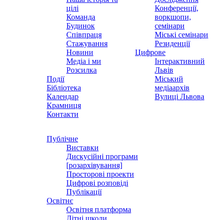
цілі
Конференції,
Команда
воркшопи,
Будинок
семінари
Співпраця
Міські семінари
Стажування
Резиденції
Новини
Цифрове
Медіа і ми
Інтерактивний
Розсилка
Львів
Події
Міський
Бібліотека
медіаархів
Календар
Вулиці Львова
Крамниця
Контакти
Публічне
Виставки
Дискусійні програми
[розархівування]
Просторові проекти
Цифрові розповіді
Публікації
Освітнє
Освітня платформа
Літні школи