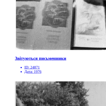
Звітуються письменники
ID:
24871
Дата:
1976