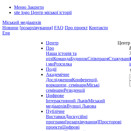
Меню
Закрити
site logo
Центр міської історії
Міський медіаархів
Новини
[розархівування]
FAQ
Про проект
Контакти
Eng
Центр
Центр 
Про
Наша історія та
цілі
Команда
Будинок
Співпраця
Стажуванн
і ми
Розсилка
Події
Академічне
Дослідження
Конференції,
воркшопи, семінари
Міські
семінари
Резиденції
Цифрове
Інтерактивний Львів
Міський
медіаархів
Вулиці Львова
Публічне
Виставки
Дискусійні
програми
[розархівування]
Просторові
проекти
Цифрові