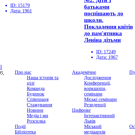
№2. Діти з
ID:
15179
батьками
Дата:
1961
поспішають до
школи.
Покладення квітів
до пам'ятника
Леніна дітьми
ID:
17249
Дата:
1967
Ї
Про нас
Академічне
Пу
5,
Наша історія та
Дослідження
цілі
Конференції,
Команда
воркшопи,
Будинок
семінари
Співпраця
Міські семінари
Стажування
Резиденції
Новини
Цифрове
Медіа і ми
Інтерактивний
Розсилка
Львів
Події
Міський
Ос
Бібліотека
медіаархів