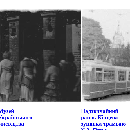
Музей
Надзвичайний
Українського
ранок Кінцева
мистецтва
зупинка трамваю