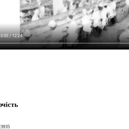
рчість
23935