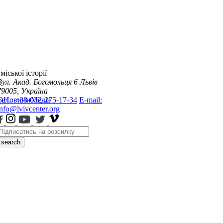
міської історії
Вул. Акад. Богомольця 6
Львів
79005, Україна
я
Тел.: +38-032-275-17-34
Новини
Медіа
E-mail:
info@lvivcenter.org
search