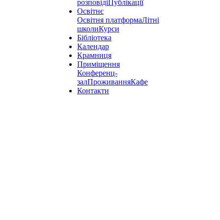
розповіді
Публікації
Освітнє
Освітня платформа
Літні
школи
Курси
Бібліотека
Календар
Крамниця
Приміщення
Конференц-
зал
Проживання
Кафе
Контакти