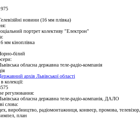
1975
Телевізійні новини (16 мм плівка)
ня:
соціальний портрет колективу "Електрон"
а:
16 мм кіноплівка
Чорно-білий
сери:
Львівська обласна державна теле-радіо-компанія
ія
Державний архів Львівської області
в колекції:
3575
ве регулювання:
Львівська обласна державна теле-радіо-компанія, ДАЛО
і слова:
цех, виробництво, радіомонтажниця, конвеєр, промова, телевізор,
вимпел, план