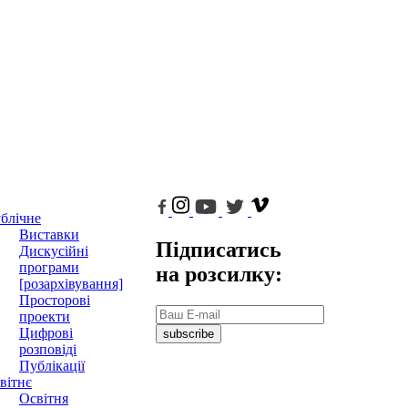
блічне
Виставки
Підписатись
Дискусійні
програми
на розсилку:
[розархівування]
Просторові
проекти
Цифрові
subscribe
розповіді
Публікації
вітнє
Освітня