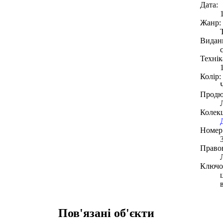
Дата:
Жанр:
Видан
Технік
Колір:
Продю
Колекц
Номер 
Право
Ключов
Пов'язані об'єкти