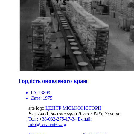
Гордість оновленого краю
ID:
23899
Дата:
1975
site logo
ЦЕНТР МІСЬКОЇ ІСТОРІЇ
Вул. Акад. Богомольця 6
Львів 79005, Україна
Тел.: +38-032-275-17-34
E-mail:
info@lvivcenter.org