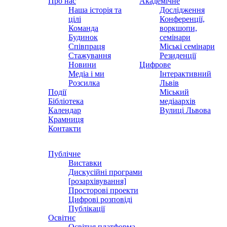
Про нас
Академічне
Наша історія та
Дослідження
цілі
Конференції,
Команда
воркшопи,
Будинок
семінари
Співпраця
Міські семінари
Стажування
Резиденції
Новини
Цифрове
Медіа і ми
Інтерактивний
Розсилка
Львів
Події
Міський
Бібліотека
медіаархів
Календар
Вулиці Львова
Крамниця
Контакти
Публічне
Виставки
Дискусійні програми
[розархівування]
Просторові проекти
Цифрові розповіді
Публікації
Освітнє
Освітня платформа