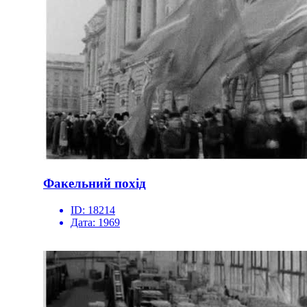
Факельний похід
ID:
18214
Дата:
1969