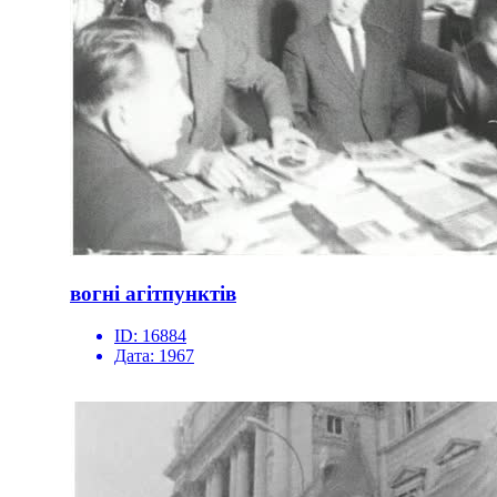
вогні агітпунктів
ID:
16884
Дата:
1967