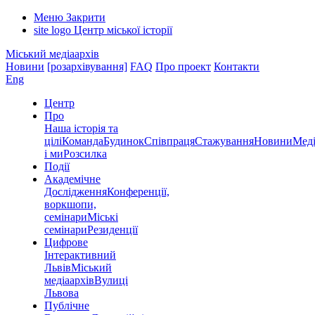
Меню
Закрити
site logo
Центр міської історії
Міський медіаархів
Новини
[розархівування]
FAQ
Про проект
Контакти
Eng
Центр
Про
Наша історія та
цілі
Команда
Будинок
Співпраця
Стажування
Новини
Меді
і ми
Розсилка
Події
Академічне
Дослідження
Конференції,
воркшопи,
семінари
Міські
семінари
Резиденції
Цифрове
Інтерактивний
Львів
Міський
медіаархів
Вулиці
Львова
Публічне