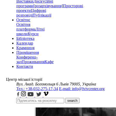
Виставки
Дискусійні
програми
[розархівування]
Просторові
проекти
Цифрові
розповіді
Публікації
Освітнє
Освітня
платформа
Літні
школи
Курси
Бібліотека
Календар
Крамниця
Приміщення
Конференц-
зал
Проживання
Кафе
Контакти
Центр міської історії
Вул. Акад. Богомольця 6
Львів 79005, Україна
Тел.: +38-032-275-17-34
E-mail: info@lvivcenter.org
search