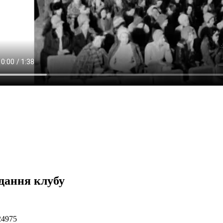
ідання клубу
24975