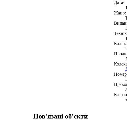
Дата:
Жанр:
Видан
Технік
Колір:
Продю
Колекц
Номер 
Право
Ключов
Пов'язані об'єкти