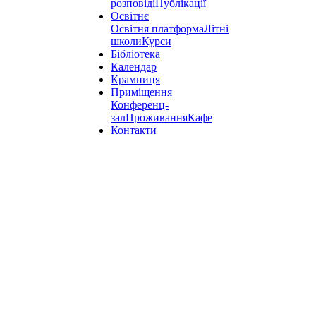
розповіді
Публікації
Освітнє
Освітня платформа
Літні
школи
Курси
Бібліотека
Календар
Крамниця
Приміщення
Конференц-
зал
Проживання
Кафе
Контакти