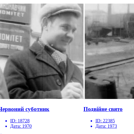
Червоний суботник
Подвійне свято
ID:
18728
ID:
22385
Дата:
1970
Дата:
1973