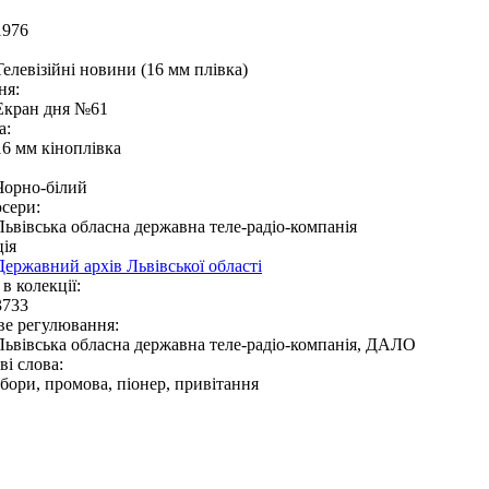
1976
Телевізійні новини (16 мм плівка)
ня:
Екран дня №61
а:
16 мм кіноплівка
Чорно-білий
сери:
Львівська обласна державна теле-радіо-компанія
ія
Державний архів Львівської області
в колекції:
3733
ве регулювання:
Львівська обласна державна теле-радіо-компанія, ДАЛО
і слова:
збори, промова, піонер, привітання