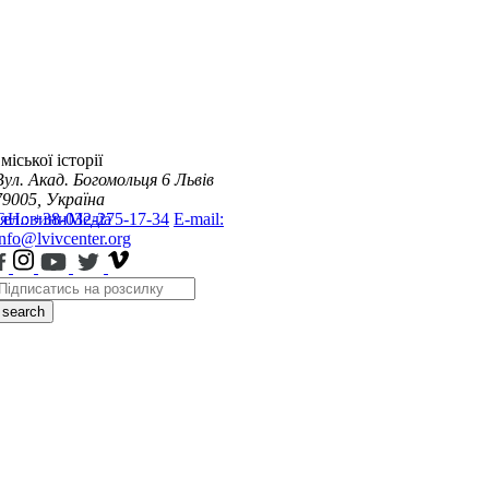
міської історії
Вул. Акад. Богомольця 6
Львів
79005, Україна
я
Тел.: +38-032-275-17-34
Новини
Медіа
E-mail:
info@lvivcenter.org
search