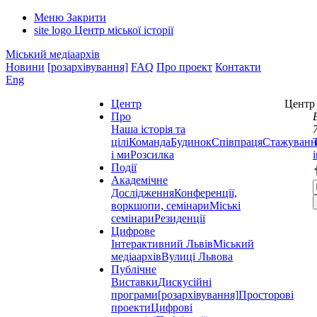
Меню
Закрити
site logo
Центр міської історії
Міський медіаархів
Новини
[розархівування]
FAQ
Про проект
Контакти
Eng
Центр
Центр 
Про
Наша історія та
цілі
Команда
Будинок
Співпраця
Стажуванн
і ми
Розсилка
Події
Академічне
Дослідження
Конференції,
воркшопи, семінари
Міські
семінари
Резиденції
Цифрове
Інтерактивний Львів
Міський
медіаархів
Вулиці Львова
Публічне
Виставки
Дискусійні
програми
[розархівування]
Просторові
проекти
Цифрові