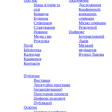
Про нас
Академічне
Наша історія та
Дослідження
цілі
Конференції,
Команда
воркшопи,
Будинок
семінари
Співпраця
Міські семінари
Стажування
Резиденції
Новини
Цифрове
Медіа і ми
Інтерактивний
Розсилка
Львів
Події
Міський
Бібліотека
медіаархів
Календар
Вулиці Львова
Крамниця
Контакти
Публічне
Виставки
Дискусійні програми
[розархівування]
Просторові проекти
Цифрові розповіді
Публікації
Освітнє
Освітня платформа