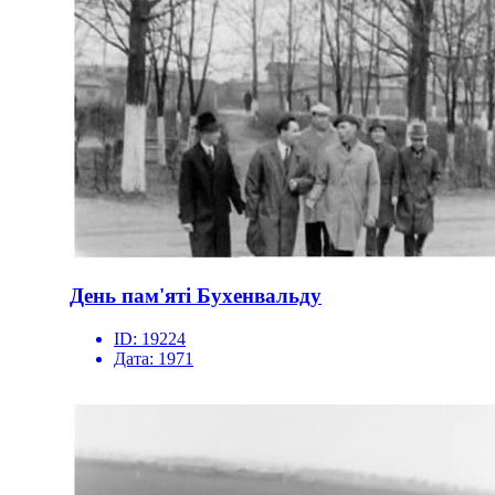
День пам'яті Бухенвальду
ID:
19224
Дата:
1971