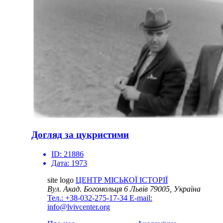
Догляд за цукристими
ID:
21886
Дата:
1973
site logo
ЦЕНТР МІСЬКОЇ ІСТОРІЇ
Вул. Акад. Богомольця 6
Львів 79005, Україна
Тел.: +38-032-275-17-34
E-mail:
info@lvivcenter.org