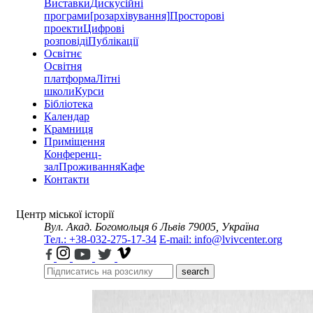
Виставки
Дискусійні
програми
[розархівування]
Просторові
проекти
Цифрові
розповіді
Публікації
Освітнє
Освітня
платформа
Літні
школи
Курси
Бібліотека
Календар
Крамниця
Приміщення
Конференц-
зал
Проживання
Кафе
Контакти
Центр міської історії
Вул. Акад. Богомольця 6
Львів 79005, Україна
Тел.: +38-032-275-17-34
E-mail: info@lvivcenter.org
search