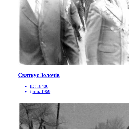
Святкує Золочів
ID:
18406
Дата:
1969