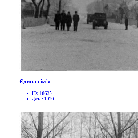
Єдина сім'я
ID:
18625
Дата:
1970