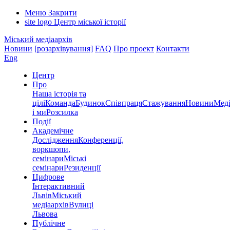
Меню
Закрити
site logo
Центр міської історії
Міський медіаархів
Новини
[розархівування]
FAQ
Про проект
Контакти
Eng
Центр
Про
Наша історія та
цілі
Команда
Будинок
Співпраця
Стажування
Новини
Меді
і ми
Розсилка
Події
Академічне
Дослідження
Конференції,
воркшопи,
семінари
Міські
семінари
Резиденції
Цифрове
Інтерактивний
Львів
Міський
медіаархів
Вулиці
Львова
Публічне