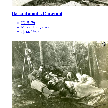
На залізниці в Галичині
ID:
5179
Місце:
Невідомо
Дата:
1930