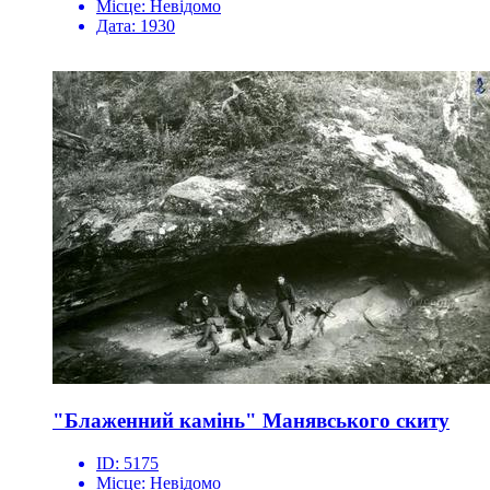
Місце:
Невідомо
Дата:
1930
"Блаженний камінь" Манявського скиту
ID:
5175
Місце:
Невідомо