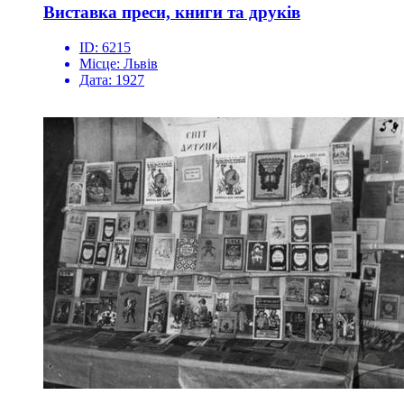
Виставка преси, книги та друків
ID:
6215
Місце:
Львів
Дата:
1927