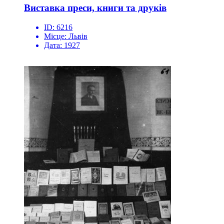
Виставка преси, книги та друків
ID:
6216
Місце:
Львів
Дата:
1927