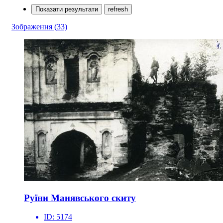
Показати результати
refresh
Зображення
(33)
Руїни Манявського скиту
ID:
5174