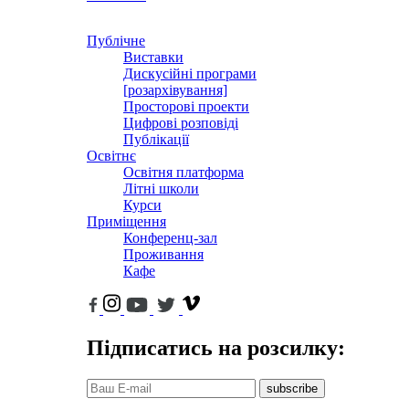
Публічне
Виставки
Дискусійні програми
[розархівування]
Просторові проекти
Цифрові розповіді
Публікації
Освітнє
Освітня платформа
Літні школи
Курси
Приміщення
Конференц-зал
Проживання
Кафе
Підписатись на розсилку:
subscribe