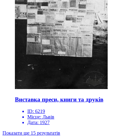
Виставка преси, книги та друків
ID:
6219
Місце:
Львів
Дата:
1927
Показати ще 15 результатів