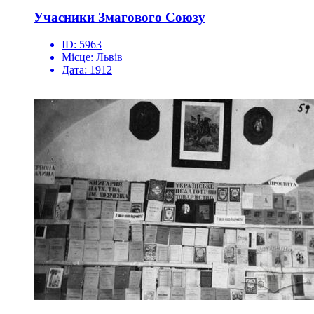
Учасники Змагового Союзу
ID:
5963
Місце:
Львів
Дата:
1912