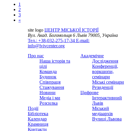
1
2
3
«
site logo
ЦЕНТР МІСЬКОЇ ІСТОРІЇ
Вул. Акад. Богомольця 6
Львів 79005, Україна
Тел.: +38-032-275-17-34
E-mail:
info@lvivcenter.org
Про нас
Академічне
Наша історія та
Дослідження
цілі
Конференції,
Команда
воркшопи,
Будинок
семінари
Співпраця
Міські семінари
Стажування
Резиденції
Новини
Цифрове
Медіа і ми
Інтерактивний
Розсилка
Львів
Події
Міський
Бібліотека
медіаархів
Календар
Вулиці Львова
Крамниця
Контакти