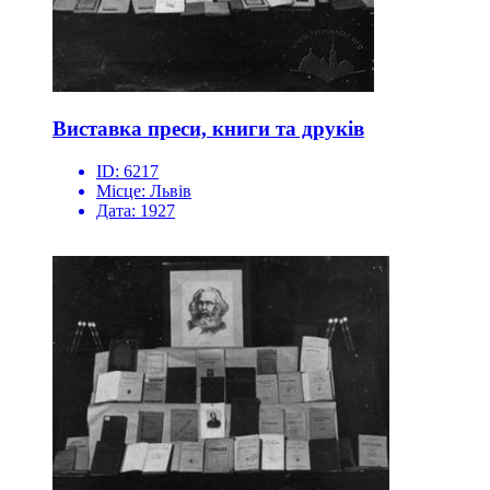
Виставка преси, книги та друків
ID:
6217
Місце:
Львів
Дата:
1927