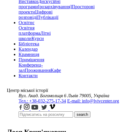
Виставки
Дискусійні
програми
[розархівування]
Просторові
проекти
Цифрові
розповіді
Публікації
Освітнє
Освітня
платформа
Літні
школи
Курси
Бібліотека
Календар
Крамниця
Приміщення
Конференц-
зал
Проживання
Кафе
Контакти
Центр міської історії
Вул. Акад. Богомольця 6
Львів 79005, Україна
Тел.: +38-032-275-17-34
E-mail: info@lvivcenter.org
search
Леся Крип'якевич