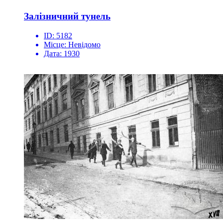
Залізничний тунель
ID:
5182
Місце:
Невідомо
Дата:
1930