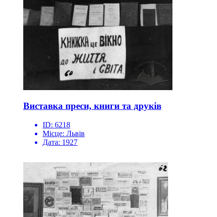
Виставка преси, книги та друків
ID:
6218
Місце:
Львів
Дата:
1927