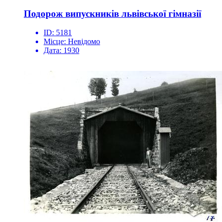
Подорож випускників львівської гімназії
ID:
5181
Місце:
Невідомо
Дата:
1930