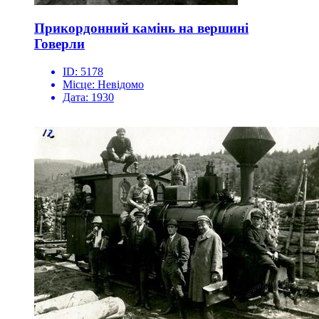
Прикордонний камінь на вершині
Говерли
ID:
5178
Місце:
Невідомо
Дата:
1930