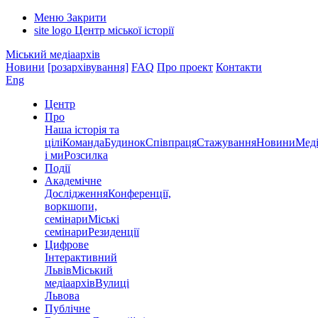
Меню
Закрити
site logo
Центр міської історії
Міський медіаархів
Новини
[розархівування]
FAQ
Про проект
Контакти
Eng
Центр
Про
Наша історія та
цілі
Команда
Будинок
Співпраця
Стажування
Новини
Меді
і ми
Розсилка
Події
Академічне
Дослідження
Конференції,
воркшопи,
семінари
Міські
семінари
Резиденції
Цифрове
Інтерактивний
Львів
Міський
медіаархів
Вулиці
Львова
Публічне