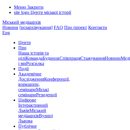
Меню
Закрити
site logo
Центр міської історії
Міський медіаархів
Новини
[розархівування]
FAQ
Про проект
Контакти
Eng
Центр
Про
Наша історія та
цілі
Команда
Будинок
Співпраця
Стажування
Новини
Меді
і ми
Розсилка
Події
Академічне
Дослідження
Конференції,
воркшопи,
семінари
Міські
семінари
Резиденції
Цифрове
Інтерактивний
Львів
Міський
медіаархів
Вулиці
Львова
Публічне