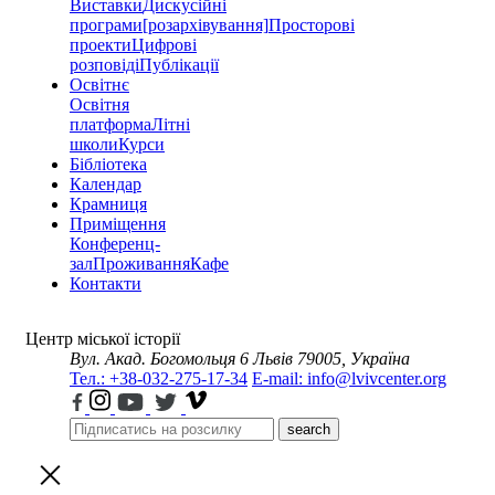
Виставки
Дискусійні
програми
[розархівування]
Просторові
проекти
Цифрові
розповіді
Публікації
Освітнє
Освітня
платформа
Літні
школи
Курси
Бібліотека
Календар
Крамниця
Приміщення
Конференц-
зал
Проживання
Кафе
Контакти
Центр міської історії
Вул. Акад. Богомольця 6
Львів 79005, Україна
Тел.: +38-032-275-17-34
E-mail: info@lvivcenter.org
search