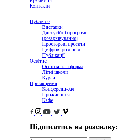
Крамниця
Контакти
Публічне
Виставки
Дискусійні програми
[розархівування]
Просторові проекти
Цифрові розповіді
Публікації
Освітнє
Освітня платформа
Літні школи
Курси
Приміщення
Конференц-зал
Проживання
Кафе
Підписатись на розсилку: