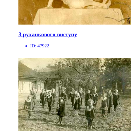
З руханкового виступу
ID:
47922