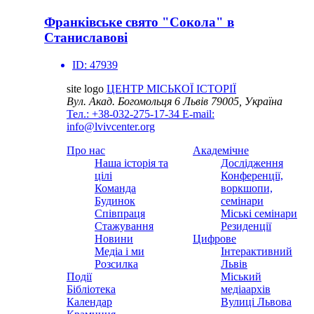
Франківське свято "Сокола" в
Станиславові
ID:
47939
site logo
ЦЕНТР МІСЬКОЇ ІСТОРІЇ
Вул. Акад. Богомольця 6
Львів 79005, Україна
Тел.: +38-032-275-17-34
E-mail:
info@lvivcenter.org
Про нас
Академічне
Наша історія та
Дослідження
цілі
Конференції,
Команда
воркшопи,
Будинок
семінари
Співпраця
Міські семінари
Стажування
Резиденції
Новини
Цифрове
Медіа і ми
Інтерактивний
Розсилка
Львів
Події
Міський
Бібліотека
медіаархів
Календар
Вулиці Львова