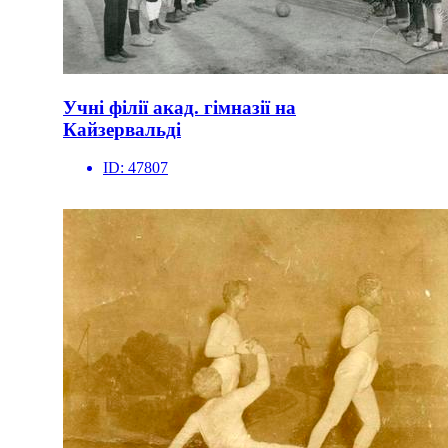
Учні філії акад. гімназії на
Кайзервальді
ID:
47807