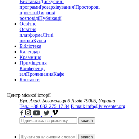
Виставки
Дискусійні
програми
[розархівування]
Просторові
проекти
Цифрові
розповіді
Публікації
Освітнє
Освітня
платформа
Літні
школи
Курси
Бібліотека
Календар
Крамниця
Приміщення
Конференц-
зал
Проживання
Кафе
Контакти
Центр міської історії
Вул. Акад. Богомольця 6
Львів 79005, Україна
Тел.: +38-032-275-17-34
E-mail: info@lvivcenter.org
search
search