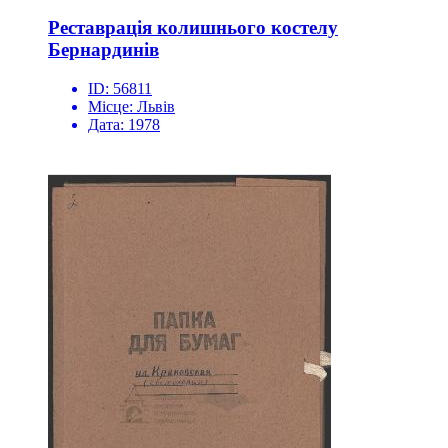
Реставрація колишнього костелу
Бернардинів
ID:
56811
Місце:
Львів
Дата:
1978