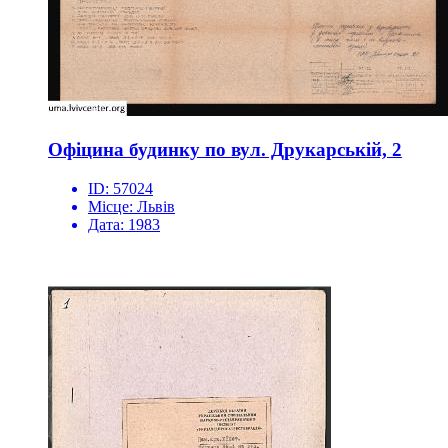
Офіцина будинку по вул. Друкарській, 2
ID:
57024
Місце:
Львів
Дата:
1983