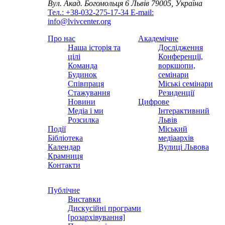
Вул. Акад. Богомольця 6
Львів 79005, Україна
Тел.: +38-032-275-17-34
E-mail:
info@lvivcenter.org
Про нас
Академічне
Наша історія та
Дослідження
цілі
Конференції,
Команда
воркшопи,
Будинок
семінари
Співпраця
Міські семінари
Стажування
Резиденції
Новини
Цифрове
Медіа і ми
Інтерактивний
Розсилка
Львів
Події
Міський
Бібліотека
медіаархів
Календар
Вулиці Львова
Крамниця
Контакти
Публічне
Виставки
Дискусійні програми
[розархівування]