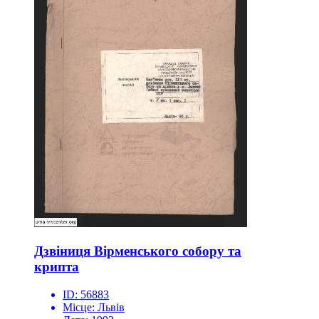
Дзвіниця Вірменського собору та
крипта
ID:
56883
Місце:
Львів