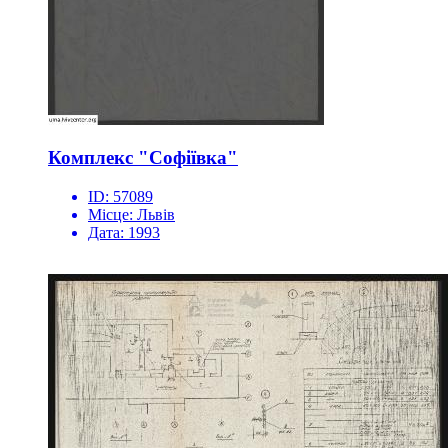
Комплекс "Софіївка"
ID:
57089
Місце:
Львів
Дата:
1993