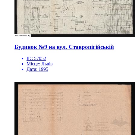
Будинок №9 на вул. Ставропігійській
ID:
57052
Місце:
Львів
Дата:
1995