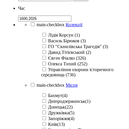
Час
main-checkbox
Колекції
Лідія Корсун (1)
Василь Бірюков (3)
ГО "Скнилівська Трагедія" (3)
Давид Тітієвський (2)
Євген Фіалко (326)
Олекса Тихий (252)
Управління охорони історичного
середовища (736)
main-checkbox
Місця
Бахмут(4)
Дніпродзержинськ(1)
Донецьк(22)
Дружківка(5)
Запоріжжя(4)
Київ(13)