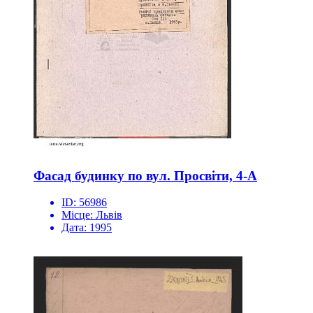
Фасад будинку по вул. Просвіти, 4-А
ID:
56986
Місце:
Львів
Дата:
1995