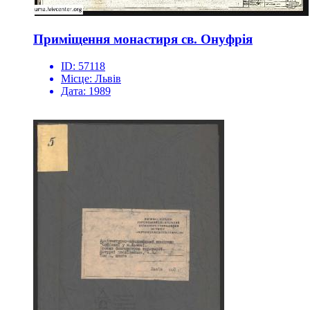
Приміщення монастиря св. Онуфрія
ID:
57118
Місце:
Львів
Дата:
1989