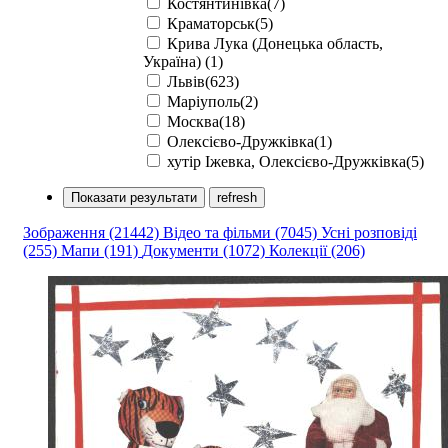
Костянтинівка(7)
Краматорськ(5)
Крива Лука (Донецька область,
Україна) (1)
Львів(623)
Маріуполь(2)
Москва(18)
Олексієво-Дружківка(1)
хутір Іжевка, Олексієво-Дружківка(5)
Показати результати
refresh
Зображення
(21442)
Відео та фільми
(7045)
Усні розповіді
(255)
Мапи
(191)
Документи
(1072)
Колекції
(206)