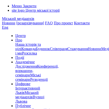
Меню
Закрити
site logo
Центр міської історії
Міський медіаархів
Новини
[розархівування]
FAQ
Про проект
Контакти
Eng
Центр
Про
Наша історія та
цілі
Команда
Будинок
Співпраця
Стажування
Новини
Меді
і ми
Розсилка
Події
Академічне
Дослідження
Конференції,
воркшопи,
семінари
Міські
семінари
Резиденції
Цифрове
Інтерактивний
Львів
Міський
медіаархів
Вулиці
Львова
Публічне