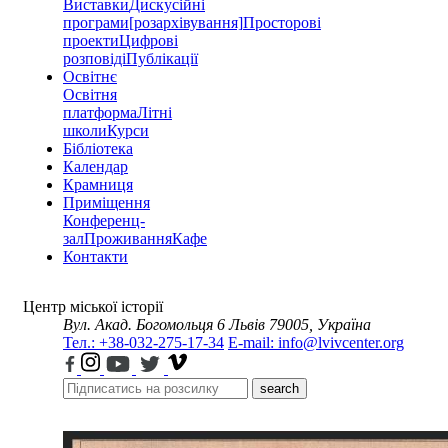
Виставки
Дискусійні
програми
[розархівування]
Просторові
проекти
Цифрові
розповіді
Публікації
Освітнє
Освітня
платформа
Літні
школи
Курси
Бібліотека
Календар
Крамниця
Приміщення
Конференц-
зал
Проживання
Кафе
Контакти
Центр міської історії
Вул. Акад. Богомольця 6
Львів 79005, Україна
Тел.: +38-032-275-17-34
E-mail: info@lvivcenter.org
search