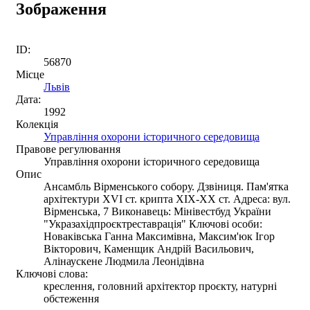
Зображення
ID:
56870
Місце
Львів
Дата:
1992
Колекція
Управління охорони історичного середовища
Правове регулювання
Управління охорони історичного середовища
Опис
Ансамбль Вірменського собору. Дзвіниця. Пам'ятка
архітектури XVI ст. крипта ХІХ-ХХ ст. Адреса: вул.
Вірменська, 7 Виконавець: Мінівестбуд України
"Укразахідпроєктреставрація" Ключові особи:
Новаківська Ганна Максимівна, Максим'юк Ігор
Вікторович, Каменщик Андрій Васильович,
Алінаускене Людмила Леонідівна
Ключові слова:
креслення, головний архітектор проєкту, натурні
обстеження