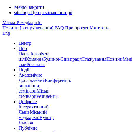
Меню
Закрити
site logo
Центр міської історії
Міський медіаархів
Новини
[розархівування]
FAQ
Про проект
Контакти
Eng
Центр
Про
Наша історія та
цілі
Команда
Будинок
Співпраця
Стажування
Новини
Меді
і ми
Розсилка
Події
Академічне
Дослідження
Конференції,
воркшопи,
семінари
Міські
семінари
Резиденції
Цифрове
Інтерактивний
Львів
Міський
медіаархів
Вулиці
Львова
Публічне