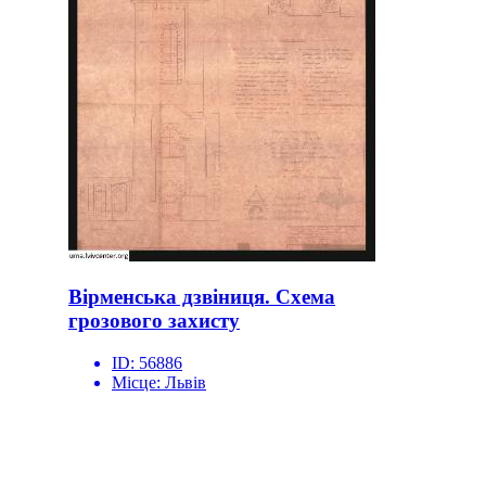
Вірменська дзвіниця. Схема
грозового захисту
ID:
56886
Місце:
Львів
site logo
ЦЕНТР МІСЬКОЇ ІСТОРІЇ
Вул. Акад. Богомольця 6
Львів 79005, Україна
Тел.: +38-032-275-17-34
E-mail:
info@lvivcenter.org