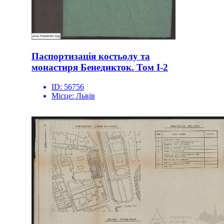
Паспортизація костьолу та
монастиря Бенедикток. Том І-2
ID:
56756
Місце:
Львів