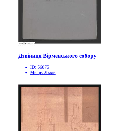
Дзвіниця Вірменського собору
ID:
56875
Місце:
Львів