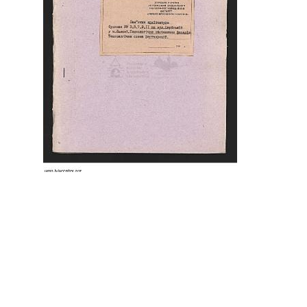
Фасади будинків по вулиці
Сербській
ID:
57048
Місце:
Львів
site logo
ЦЕНТР МІСЬКОЇ ІСТОРІЇ
Вул. Акад. Богомольця 6
Львів 79005, Україна
Тел.: +38-032-275-17-34
E-mail: