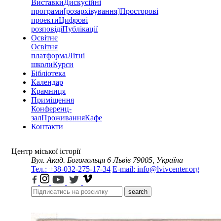
Виставки
Дискусійні
програми
[розархівування]
Просторові
проекти
Цифрові
розповіді
Публікації
Освітнє
Освітня
платформа
Літні
школи
Курси
Бібліотека
Календар
Крамниця
Приміщення
Конференц-
зал
Проживання
Кафе
Контакти
Центр міської історії
Вул. Акад. Богомольця 6
Львів 79005, Україна
Тел.: +38-032-275-17-34
E-mail: info@lvivcenter.org
search