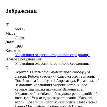
Зображення
ID:
56895
Місце
Львів
Дата:
1993
Колекція
Управління охорони історичного середовища
Правове регулювання
Управління охорони історичного середовища
Опис
Територія ансамблю Вірменського собору у м.
Львові. Робочі креслення благоустрою території.
Том 5, книга 2, випуск 1 Адреса: вул. Вірменська, 9
Замовник: Управління охорони історичного
середовища міськвиконкому Виконавець:
Український спеціальний науково-реставраційний
інститут "Укрзахідпроєктреставрація" Ключові
особи: Ковалишин Ігор Михайлович, Новаківська
Ганна Максимівна, Соболєвський Євген