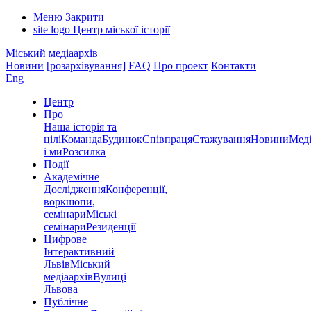
Меню
Закрити
site logo
Центр міської історії
Міський медіаархів
Новини
[розархівування]
FAQ
Про проект
Контакти
Eng
Центр
Про
Наша історія та
цілі
Команда
Будинок
Співпраця
Стажування
Новини
Меді
і ми
Розсилка
Події
Академічне
Дослідження
Конференції,
воркшопи,
семінари
Міські
семінари
Резиденції
Цифрове
Інтерактивний
Львів
Міський
медіаархів
Вулиці
Львова
Публічне