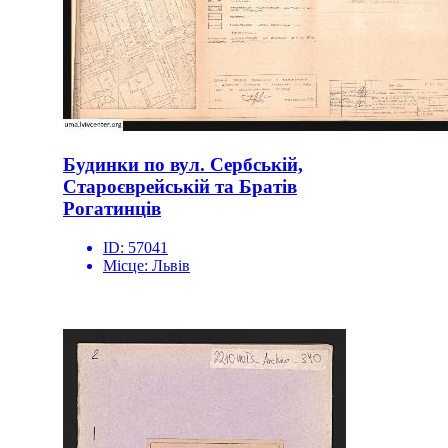
Будинки по вул. Сербській,
Староєврейській та Братів
Рогатинців
ID:
57041
Місце:
Львів