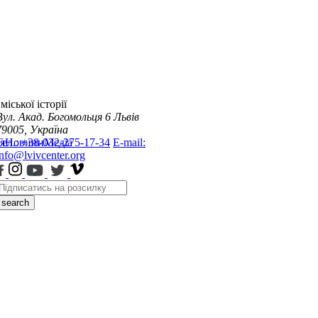
міської історії
Вул. Акад. Богомольця 6
Львів
79005, Україна
я
Тел.: +38-032-275-17-34
Новини
Медіа
E-mail:
info@lvivcenter.org
search