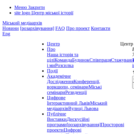
Меню
Закрити
site logo
Центр міської історії
Міський медіаархів
Новини
[розархівування]
FAQ
Про проект
Контакти
Eng
Центр
Центр 
Про
Наша історія та
цілі
Команда
Будинок
Співпраця
Стажуванн
і ми
Розсилка
Події
Академічне
Дослідження
Конференції,
воркшопи, семінари
Міські
семінари
Резиденції
Цифрове
Інтерактивний Львів
Міський
медіаархів
Вулиці Львова
Публічне
Виставки
Дискусійні
програми
[розархівування]
Просторові
проекти
Цифрові