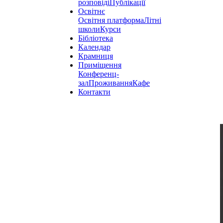
розповіді
Публікації
Освітнє
Освітня платформа
Літні
школи
Курси
Бібліотека
Календар
Крамниця
Приміщення
Конференц-
зал
Проживання
Кафе
Контакти