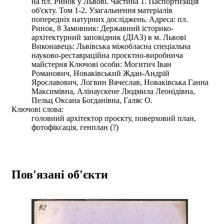
на пл. Ринок у Львові. Частина 1. Паспортизація
об'єкту. Том 1-2. Узагальнення матеріалів
попередніх натурних досліджень. Адреса: пл.
Ринок, 8 Замовник: Державний історико-
архітектурний заповідник (ДІАЗ) в м. Львові
Виконавець: Львівська міжобласна спеціальна
науково-реставраційна проєктно-виробнича
майстерня Ключові особи: Могитич Іван
Романович, Новаківський Ждан-Андрій
Ярославович, Логвин Вячеслав, Новаківська Ганна
Максимівна, Алінаускене Людмила Леонідівна,
Пельц Оксана Богданівна, Галяс О.
Ключові слова:
головний архітектор проєкту, поверховий план,
фотофіксація, генплан (?)
Пов'язані об'єкти