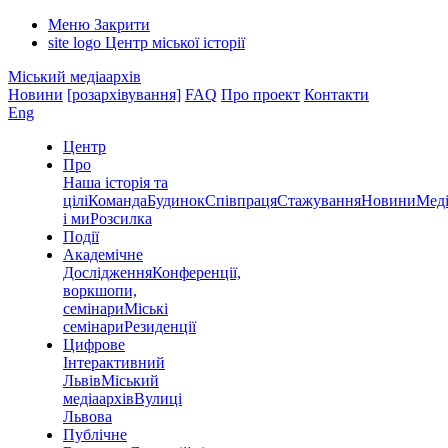
Меню
Закрити
site logo
Центр міської історії
Міський медіаархів
Новини
[розархівування]
FAQ
Про проект
Контакти
Eng
Центр
Про
Наша історія та
цілі
Команда
Будинок
Співпраця
Стажування
Новини
Меді
і ми
Розсилка
Події
Академічне
Дослідження
Конференції,
воркшопи,
семінари
Міські
семінари
Резиденції
Цифрове
Інтерактивний
Львів
Міський
медіаархів
Вулиці
Львова
Публічне