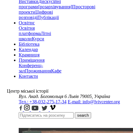
Виставки
Дискусійні
програми
[розархівування]
Просторові
проекти
Цифрові
розповіді
Публікації
Освітнє
Освітня
платформа
Літні
школи
Курси
Бібліотека
Календар
Крамниця
Приміщення
Конференц-
зал
Проживання
Кафе
Контакти
Центр міської історії
Вул. Акад. Богомольця 6
Львів 79005, Україна
Тел.: +38-032-275-17-34
E-mail: info@lvivcenter.org
search