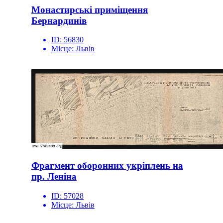
Монастирські приміщення
Бернардинів
ID:
56830
Місце:
Львів
Фрагмент оборонних укріплень на
пр. Леніна
ID:
57028
Місце:
Львів