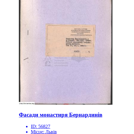
Фасади монастиря Бернардинів
ID:
56827
Місце:
Львів