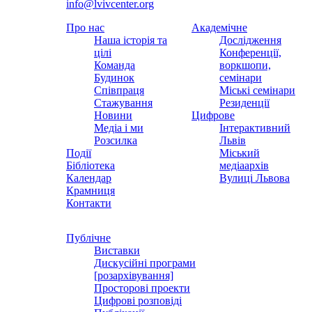
info@lvivcenter.org
Про нас
Академічне
Наша історія та
Дослідження
цілі
Конференції,
Команда
воркшопи,
Будинок
семінари
Співпраця
Міські семінари
Стажування
Резиденції
Новини
Цифрове
Медіа і ми
Інтерактивний
Розсилка
Львів
Події
Міський
Бібліотека
медіаархів
Календар
Вулиці Львова
Крамниця
Контакти
Публічне
Виставки
Дискусійні програми
[розархівування]
Просторові проекти
Цифрові розповіді