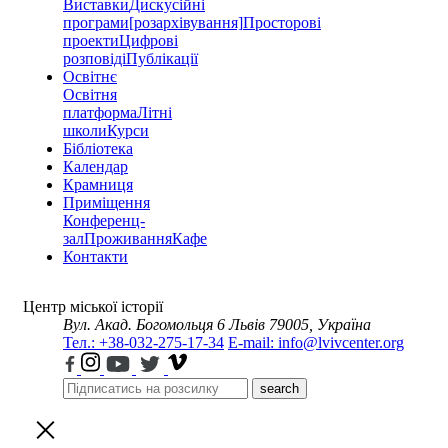
Виставки
Дискусійні
програми
[розархівування]
Просторові
проекти
Цифрові
розповіді
Публікації
Освітнє
Освітня
платформа
Літні
школи
Курси
Бібліотека
Календар
Крамниця
Приміщення
Конференц-
зал
Проживання
Кафе
Контакти
Центр міської історії
Вул. Акад. Богомольця 6
Львів 79005, Україна
Тел.: +38-032-275-17-34
E-mail: info@lvivcenter.org
search