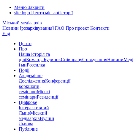
Меню
Закрити
site logo
Центр міської історії
Міський медіаархів
Новини
[розархівування]
FAQ
Про проект
Контакти
Eng
Центр
Про
Наша історія та
цілі
Команда
Будинок
Співпраця
Стажування
Новини
Меді
і ми
Розсилка
Події
Академічне
Дослідження
Конференції,
воркшопи,
семінари
Міські
семінари
Резиденції
Цифрове
Інтерактивний
Львів
Міський
медіаархів
Вулиці
Львова
Публічне