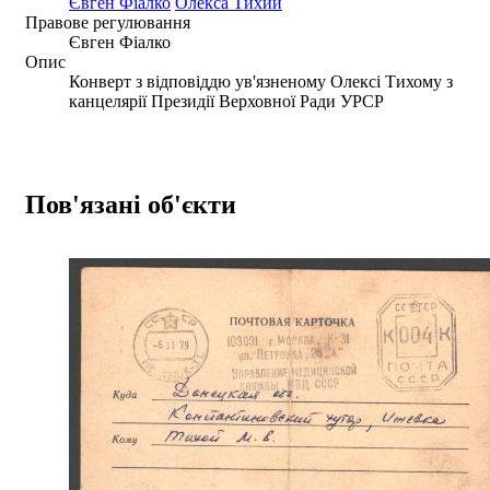
Євген Фіалко
Олекса Тихий
Правове регулювання
Євген Фіалко
Опис
Конверт з відповіддю ув'язненому Олексі Тихому з
канцелярії Президії Верховної Ради УРСР
Пов'язані об'єкти