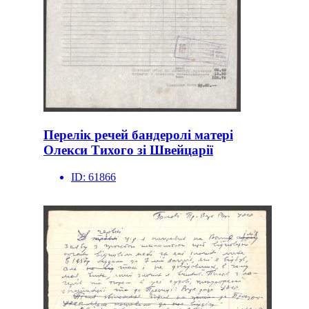
Перелік речей бандеролі матері
Олекси Тихого зі Швейцарії
ID:
61866