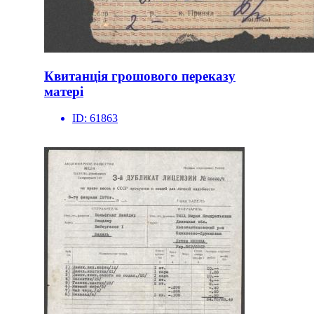
Квитанція грошового переказу
матері
ID:
61863