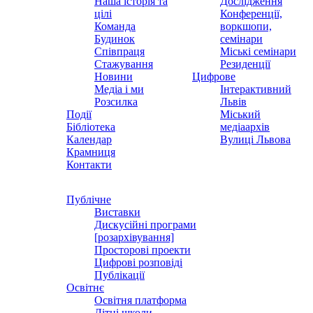
Наша історія та
Дослідження
цілі
Конференції,
Команда
воркшопи,
Будинок
семінари
Співпраця
Міські семінари
Стажування
Резиденції
Новини
Цифрове
Медіа і ми
Інтерактивний
Розсилка
Львів
Події
Міський
Бібліотека
медіаархів
Календар
Вулиці Львова
Крамниця
Контакти
Публічне
Виставки
Дискусійні програми
[розархівування]
Просторові проекти
Цифрові розповіді
Публікації
Освітнє
Освітня платформа
Літні школи