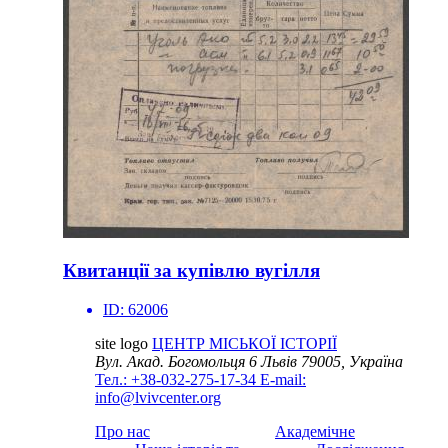
Квитанції за купівлю вугілля
ID:
62006
site logo
ЦЕНТР МІСЬКОЇ ІСТОРІЇ
Вул. Акад. Богомольця 6
Львів 79005, Україна
Тел.: +38-032-275-17-34
E-mail:
info@lvivcenter.org
Про нас
Академічне