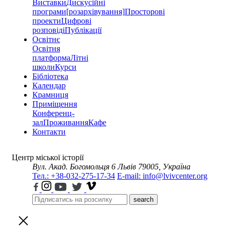
Виставки
Дискусійні
програми
[розархівування]
Просторові
проекти
Цифрові
розповіді
Публікації
Освітнє
Освітня
платформа
Літні
школи
Курси
Бібліотека
Календар
Крамниця
Приміщення
Конференц-
зал
Проживання
Кафе
Контакти
Центр міської історії
Вул. Акад. Богомольця 6
Львів 79005, Україна
Тел.: +38-032-275-17-34
E-mail: info@lvivcenter.org
search