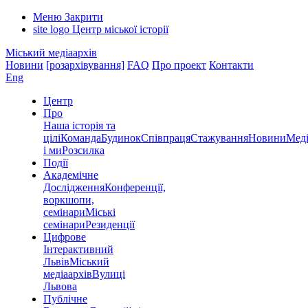
Меню
Закрити
site logo
Центр міської історії
Міський медіаархів
Новини
[розархівування]
FAQ
Про проект
Контакти
Eng
Центр
Про
Наша історія та
цілі
Команда
Будинок
Співпраця
Стажування
Новини
Меді
і ми
Розсилка
Події
Академічне
Дослідження
Конференції,
воркшопи,
семінари
Міські
семінари
Резиденції
Цифрове
Інтерактивний
Львів
Міський
медіаархів
Вулиці
Львова
Публічне