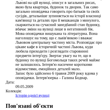
Львові на цій вулиці, описує в загальних рисах,
якою була квартира, будинок та дворик. Так само
загально оповідачка говорить про батьків та своїх
сусідів, детальніше зупиняється на історії власниці
кам'яниці та деталях про її мешканців з минулого,
скаржиться на сучасний занедбаний стан будинку,
вбачає зміни на вулиці лише в негативний бік.
Мова оповідачки вишукана та літературна. Вона
наголошує на тому, що є львів'янкою і вважає
Львовом центральну частину міста. Розповідає про
цікаве кафе в історичній частині Львова, куди
любила приходити і розглядати старовинні
предмети інтер'єру. Звертає увагу на те, що в
будинку по вулиці Богомольця таких речей майже
не залишилось. Інтерв'ю насичене короткими
відомостями, емоційних деталей мало.
Запис було здійснено 6 травня 2009 року вдома у
оповідачки. Інтерв'юерка – Галина Боднар.
Дата:
09.05.2009
Колекція:
Історія однієї вулиці
Пов'язані об'єкти