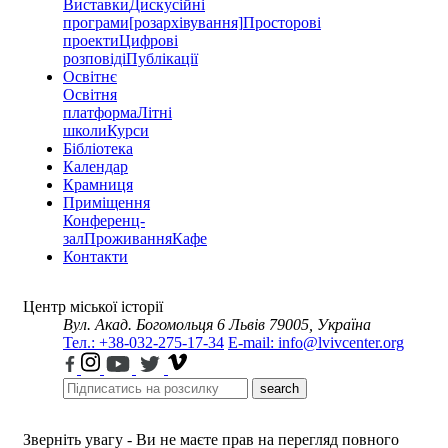
Виставки
Дискусійні
програми
[розархівування]
Просторові
проекти
Цифрові
розповіді
Публікації
Освітнє
Освітня
платформа
Літні
школи
Курси
Бібліотека
Календар
Крамниця
Приміщення
Конференц-
зал
Проживання
Кафе
Контакти
Центр міської історії
Вул. Акад. Богомольця 6
Львів 79005, Україна
Тел.: +38-032-275-17-34
E-mail: info@lvivcenter.org
search
Зверніть увагу - Ви не маєте прав на перегляд повного