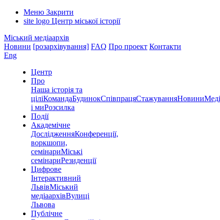
Меню
Закрити
site logo
Центр міської історії
Міський медіаархів
Новини
[розархівування]
FAQ
Про проект
Контакти
Eng
Центр
Про
Наша історія та
цілі
Команда
Будинок
Співпраця
Стажування
Новини
Меді
і ми
Розсилка
Події
Академічне
Дослідження
Конференції,
воркшопи,
семінари
Міські
семінари
Резиденції
Цифрове
Інтерактивний
Львів
Міський
медіаархів
Вулиці
Львова
Публічне