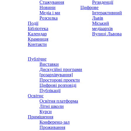
Стажування
Резиденції
Новини
Цифрове
Медіа і ми
Інтерактивний
Розсилка
Львів
Події
Міський
Бібліотека
медіаархів
Календар
Вулиці Львова
Крамниця
Контакти
Публічне
Виставки
Дискусійні програми
[розархівування]
Просторові проекти
Цифрові розповіді
Публікації
Освітнє
Освітня платформа
Літні школи
Курси
Приміщення
Конференц-зал
Проживання