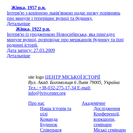
Жінка, 1957 р.н.
Інтерв'ю з корінною львів'янкою надає низку порівнянь
про минуле і теперішнє вулиці та будинку.
Детальніше
Жінка, 1922 р.н.
Інтерв'ю із уродженкою Новосибірська, яка пригадує
минуле вулиці, розповідає про мешканців будинку та їхні
родинні історії.
Дата запису: 27.03.2009
Детальніше
site logo
ЦЕНТР МІСЬКОЇ ІСТОРІЇ
Вул. Акад. Богомольця 6
Львів 79005, Україна
Тел.: +38-032-275-17-34
E-mail:
info@lvivcenter.org
Про нас
Академічне
Наша історія та
Дослідження
цілі
Конференції,
Команда
воркшопи,
Будинок
семінари
Співпраця
Міські семінари