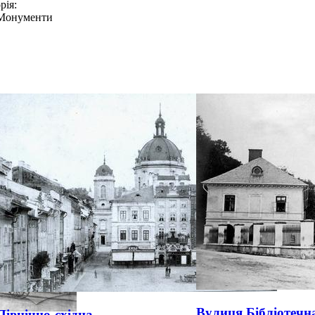
рія:
Монументи
Вулиця Бібліотечн
Північно-східна