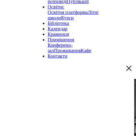
розповіді
Публікації
Освітнє
Освітня платформа
Літні
школи
Курси
Бібліотека
Календар
Крамниця
Приміщення
Конференц-
зал
Проживання
Кафе
Контакти