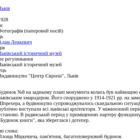
Львів
1928
а:
Фотографія (паперовий носій)
ць
Адам Ленкевич
ія
Львівський історичний музей
ве регулювання
Львівський історичний музей
ець
Видавництво "Центр Європи", Львів
Будинок №8 на задньому плані монумента колись був найвищою 
львівським хмародером. Його споруджено у 1914-1921 рр. на за
Шпрехера, а будівництво супроводжувалось скандальною ситуаці
публічно виступали всі львівські архітектори. У міжвоєнний пері
установи. В радянський період у приміщеннях партеру функціонув
"Будинок книги", яка збереглася і дотепер.
і слова:
Площа Міцкевича, пам'ятник, багатоповерховий будинок