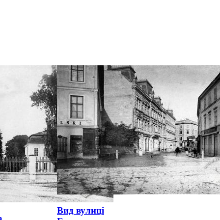
Вид вулиці
а