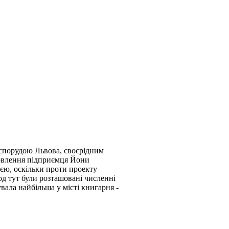
спорудою Львова, своєрідним
мовлення підприємця Йони
єю, оскільки проти проекту
од тут були розташовані численні
ала найбільша у місті книгарня -