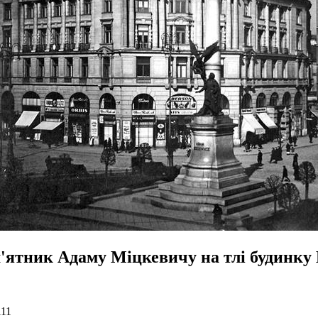
'ятник Адаму Міцкевичу на тлі будинку
111