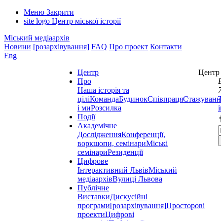
Меню
Закрити
site logo
Центр міської історії
Міський медіаархів
Новини
[розархівування]
FAQ
Про проект
Контакти
Eng
Центр
Центр 
Про
Наша історія та
цілі
Команда
Будинок
Співпраця
Стажуванн
і ми
Розсилка
Події
Академічне
Дослідження
Конференції,
воркшопи, семінари
Міські
семінари
Резиденції
Цифрове
Інтерактивний Львів
Міський
медіаархів
Вулиці Львова
Публічне
Виставки
Дискусійні
програми
[розархівування]
Просторові
проекти
Цифрові