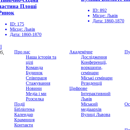
частина Площі
ID:
892
Ринок
Місце:
Львів
Дата:
1860-1870
ID:
175
Місце:
Львів
Дата:
1860-1870
Ї
Про нас
Академічне
Пу
5,
Наша історія та
Дослідження
цілі
Конференції,
Команда
воркшопи,
Будинок
семінари
Співпраця
Міські семінари
Стажування
Резиденції
Новини
Цифрове
Медіа і ми
Інтерактивний
Розсилка
Львів
Події
Міський
Ос
Бібліотека
медіаархів
Календар
Вулиці Львова
Крамниця
Контакти