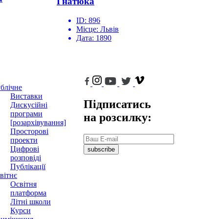
Гнатюка
ID:
896
Місце:
Львів
Дата:
1890
блічне
Виставки
Підписатись
Дискусійні
програми
на розсилку:
[розархівування]
Просторові
проекти
Цифрові
subscribe
розповіді
Публікації
вітнє
Освітня
платформа
Літні школи
Курси