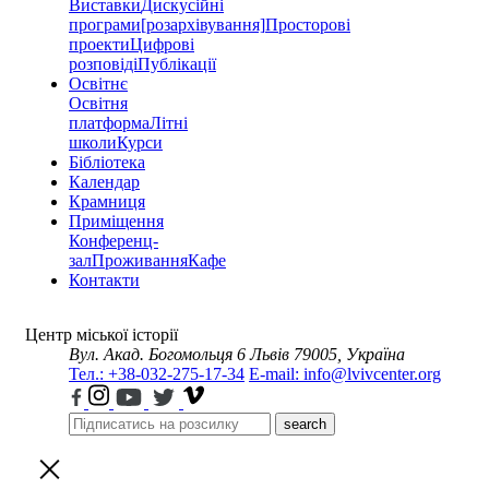
Виставки
Дискусійні
програми
[розархівування]
Просторові
проекти
Цифрові
розповіді
Публікації
Освітнє
Освітня
платформа
Літні
школи
Курси
Бібліотека
Календар
Крамниця
Приміщення
Конференц-
зал
Проживання
Кафе
Контакти
Центр міської історії
Вул. Акад. Богомольця 6
Львів 79005, Україна
Тел.: +38-032-275-17-34
E-mail: info@lvivcenter.org
search