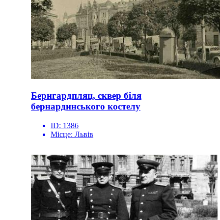
Бернгардпляц, сквер біля
бернардинського костелу
ID:
1386
Місце:
Львів