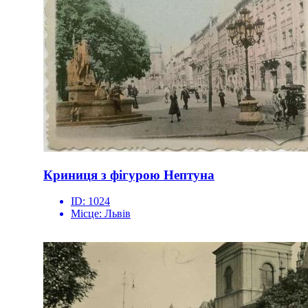
Криниця з фігурою Нептуна
ID:
1024
Місце:
Львів