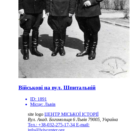
Військові на вул. Шпитальній
ID:
1891
Місце:
Львів
site logo
ЦЕНТР МІСЬКОЇ ІСТОРІЇ
Вул. Акад. Богомольця 6
Львів 79005, Україна
Тел.: +38-032-275-17-34
E-mail:
info@lvivcenter.org