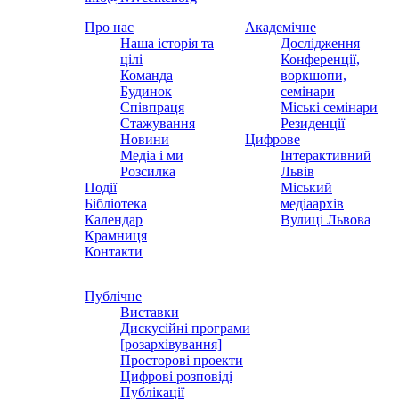
Про нас
Академічне
Наша історія та
Дослідження
цілі
Конференції,
Команда
воркшопи,
Будинок
семінари
Співпраця
Міські семінари
Стажування
Резиденції
Новини
Цифрове
Медіа і ми
Інтерактивний
Розсилка
Львів
Події
Міський
Бібліотека
медіаархів
Календар
Вулиці Львова
Крамниця
Контакти
Публічне
Виставки
Дискусійні програми
[розархівування]
Просторові проекти
Цифрові розповіді
Публікації