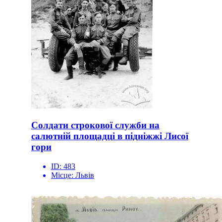
Солдати строкової служби на
салютній площадці в підніжжі Лисої
гори
ID:
483
Місце:
Львів