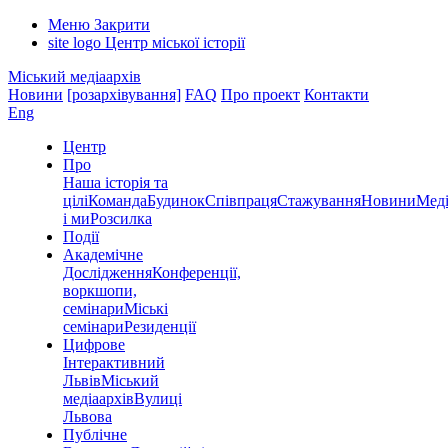
Меню
Закрити
site logo
Центр міської історії
Міський медіаархів
Новини
[розархівування]
FAQ
Про проект
Контакти
Eng
Центр
Про
Наша історія та
цілі
Команда
Будинок
Співпраця
Стажування
Новини
Меді
і ми
Розсилка
Події
Академічне
Дослідження
Конференції,
воркшопи,
семінари
Міські
семінари
Резиденції
Цифрове
Інтерактивний
Львів
Міський
медіаархів
Вулиці
Львова
Публічне