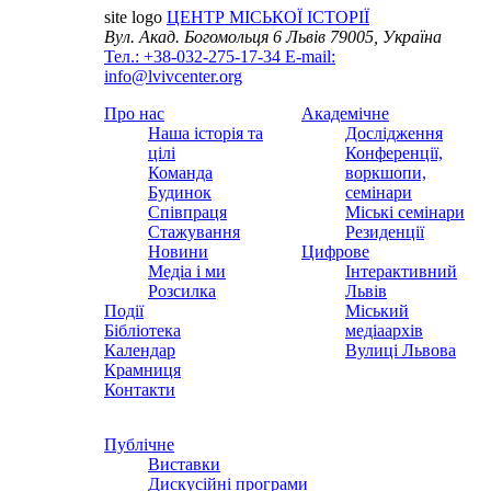
site logo
ЦЕНТР МІСЬКОЇ ІСТОРІЇ
Вул. Акад. Богомольця 6
Львів 79005, Україна
Тел.: +38-032-275-17-34
E-mail:
info@lvivcenter.org
Про нас
Академічне
Наша історія та
Дослідження
цілі
Конференції,
Команда
воркшопи,
Будинок
семінари
Співпраця
Міські семінари
Стажування
Резиденції
Новини
Цифрове
Медіа і ми
Інтерактивний
Розсилка
Львів
Події
Міський
Бібліотека
медіаархів
Календар
Вулиці Львова
Крамниця
Контакти
Публічне
Виставки
Дискусійні програми