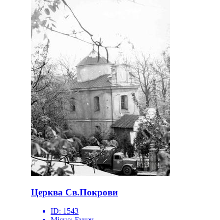
Церква Св.Покрови
ID:
1543
Місце:
Бучач