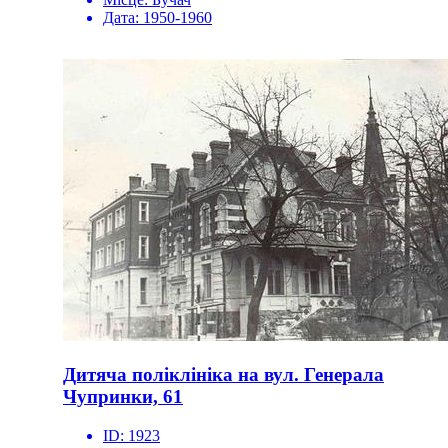
Дата:
1950-1960
Дитяча поліклініка на вул. Генерала
Чупринки, 61
ID:
1923