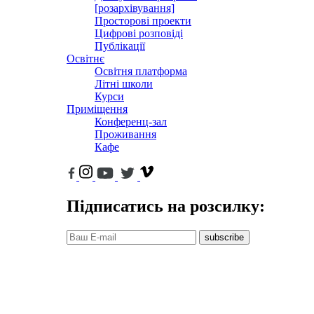
[розархівування]
Просторові проекти
Цифрові розповіді
Публікації
Освітнє
Освітня платформа
Літні школи
Курси
Приміщення
Конференц-зал
Проживання
Кафе
Підписатись на розсилку:
subscribe