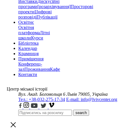
Виставки
Дискусійні
програми
[розархівування]
Просторові
проекти
Цифрові
розповіді
Публікації
Освітнє
Освітня
платформа
Літні
школи
Курси
Бібліотека
Календар
Крамниця
Приміщення
Конференц-
зал
Проживання
Кафе
Контакти
Центр міської історії
Вул. Акад. Богомольця 6
Львів 79005, Україна
Тел.: +38-032-275-17-34
E-mail: info@lvivcenter.org
search