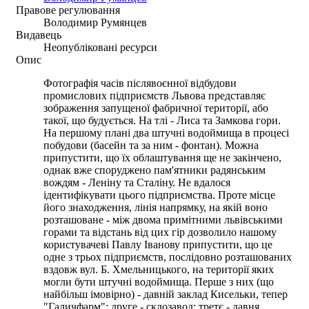
Правове регулювання
Володимир Румянцев
Видавець
Неопубліковані ресурси
Опис
Фотографія часів післявоєнної відбудови
промислових підприємств Львова представляє
зображення запущеної фабричної території, або
такої, що будується. На тлі - Лиса та Замкова гори.
На першому плані два штучні водоймища в процесі
побудови (басейн та за ним - фонтан). Можна
припустити, що їх облаштування ще не закінчено,
однак вже споруджено пам'ятники радянським
вождям - Леніну та Сталіну. Не вдалося
ідентифікувати цього підприємства. Проте місце
його знаходження, лінія напрямку, на якій воно
розташоване - між двома примітними львівськими
горами та відстань від цих гір дозволило нашому
користувачеві Павлу Іванову припустити, що це
одне з трьох підприємств, послідовно розташованих
вздовж вул. Б. Хмельницького, на території яких
могли бути штучні водоймища. Перше з них (що
найбільш імовірно) - давній заклад Кисельки, тепер
"Галичфарм"; друге - склозавод; третє - давня