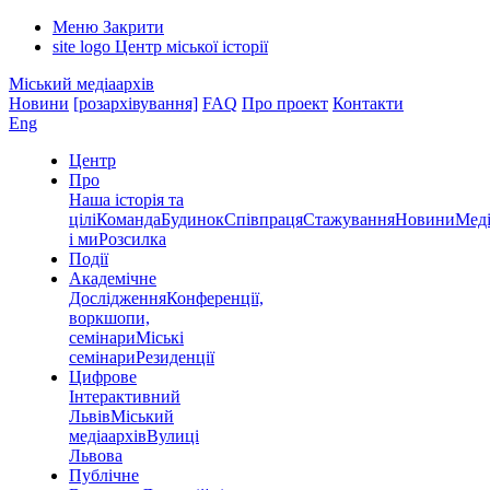
Меню
Закрити
site logo
Центр міської історії
Міський медіаархів
Новини
[розархівування]
FAQ
Про проект
Контакти
Eng
Центр
Про
Наша історія та
цілі
Команда
Будинок
Співпраця
Стажування
Новини
Меді
і ми
Розсилка
Події
Академічне
Дослідження
Конференції,
воркшопи,
семінари
Міські
семінари
Резиденції
Цифрове
Інтерактивний
Львів
Міський
медіаархів
Вулиці
Львова
Публічне