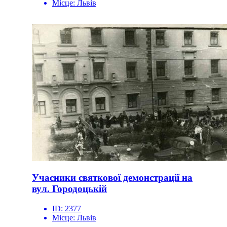
Місце:
Львів
Учасники святкової демонстрації на
вул. Городоцькій
ID:
2377
Місце:
Львів