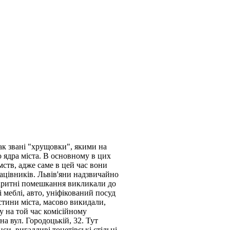
ак звані "хрущовки", якими на
 ядра міста. В основному в цих
ств, адже саме в цей час вони
рацівників. Львів'яни надзвичайно
аритні помешкання викликали до
 меблі, авто, уніфікований посуд
астини міста, масово викидали,
у на той час комісійному
а вул. Городоцькій, 32. Тут
си, вигадливі тонетівські стільці