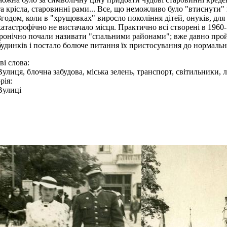
та крісла, старовинні рами... Все, що неможливо було "втиснути"
Згодом, коли в "хрущовках" виросло покоління дітей, онуків, дл
катастрофічно не вистачало місця. Практично всі створені в 1960
іронічно почали називати "спальними районами"; вже давно прой
будинків і постало болюче питання їх пристосування до нормаль
і слова:
Вулиця, блочна забудова, міська зелень, транспорт, світильники, 
рія:
Вулиці