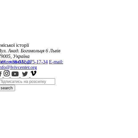
міської історії
Вул. Акад. Богомольця 6
Львів
79005, Україна
я
Тел.: +38-032-275-17-34
Новини
Медіа
E-mail:
info@lvivcenter.org
search