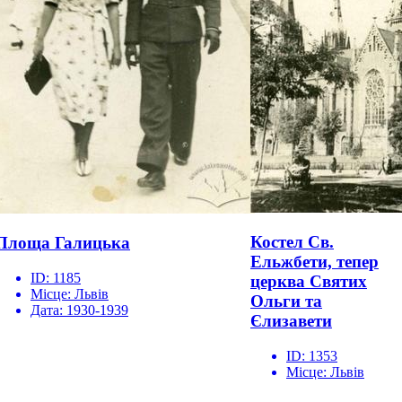
Костел Св.
Площа Галицька
Ельжбети, тепер
ID:
1185
церква Святих
Місце:
Львів
Ольги та
Дата:
1930-1939
Єлизавети
ID:
1353
Місце:
Львів