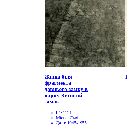
Жінка біля
фрагмента
давнього замку в
парку Високий
замок
ID:
1121
Місце:
Львів
Дата:
1945-1955