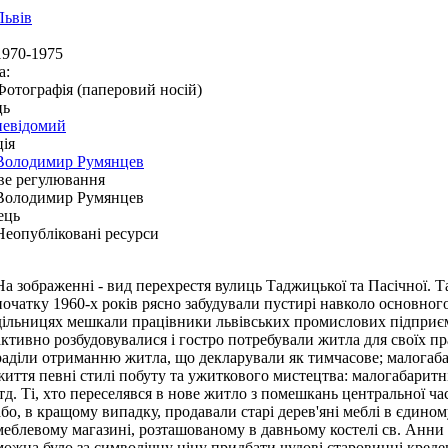
Львів
1970-1975
а:
Фотографія (паперовий носій)
ць
невідомий
ія
Володимир Румянцев
ве регулювання
Володимир Румянцев
ець
Неопубліковані ресурси
На зображенні - вид перехрестя вулиць Таджицької та Пасічної. Т
початку 1960-х років рясно забудували пустирі навколо основного
дільницях мешкали працівники львівських промислових підприєм
активно розбудовувалися і гостро потребували житла для своїх п
раділи отриманню житла, що декларували як тимчасове; малогаб
життя певні стилі побуту та ужиткового мистецтва: малогабаритні
ітд. Ті, хто переселявся в нове житло з помешкань центральної ч
або, в кращому випадку, продавали старі дерев'яні меблі в єдином
меблевому магазині, розташованому в давньому костелі св. Анни н
можна було за символічну ціну придбати чудові старовинні креден