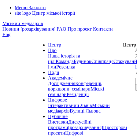
Меню
Закрити
site logo
Центр міської історії
Міський медіаархів
Новини
[розархівування]
FAQ
Про проект
Контакти
Eng
Центр
Центр 
Про
Наша історія та
цілі
Команда
Будинок
Співпраця
Стажуванн
і ми
Розсилка
Події
Академічне
Дослідження
Конференції,
воркшопи, семінари
Міські
семінари
Резиденції
Цифрове
Інтерактивний Львів
Міський
медіаархів
Вулиці Львова
Публічне
Виставки
Дискусійні
програми
[розархівування]
Просторові
проекти
Цифрові