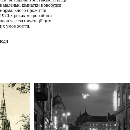
 в маленькі кімнатки новобудов.
я нормального прожиття
-1970-х роках мікрорайони
шов час експлуатації цих
них умов життя.
люди