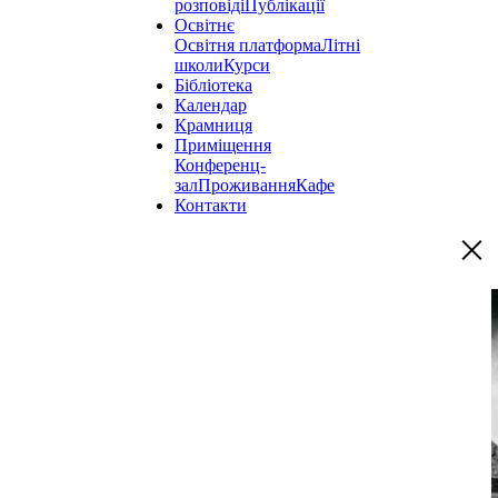
розповіді
Публікації
Освітнє
Освітня платформа
Літні
школи
Курси
Бібліотека
Календар
Крамниця
Приміщення
Конференц-
зал
Проживання
Кафе
Контакти