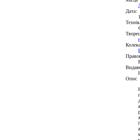
Дата:
Технік
Творе
Колекц
Право
Видав
Опис