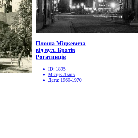
Плоша Міцкевича
від вул. Братів
Рогатинців
ID:
1895
Місце:
Львів
Дата:
1960-1970