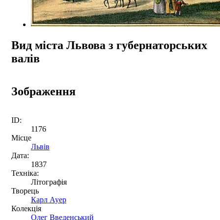
Вид міста Львова з губернаторських
валів
Зображення
ID:
1176
Місце
Львів
Дата:
1837
Техніка:
Літографія
Творець
Карл Ауер
Колекція
Олег Введенський