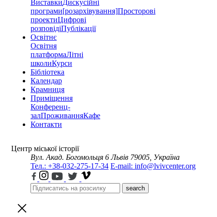
Виставки
Дискусійні
програми
[розархівування]
Просторові
проекти
Цифрові
розповіді
Публікації
Освітнє
Освітня
платформа
Літні
школи
Курси
Бібліотека
Календар
Крамниця
Приміщення
Конференц-
зал
Проживання
Кафе
Контакти
Центр міської історії
Вул. Акад. Богомольця 6
Львів 79005, Україна
Тел.: +38-032-275-17-34
E-mail: info@lvivcenter.org
search