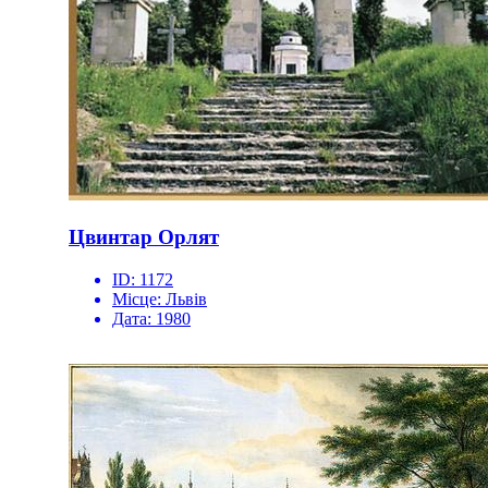
Цвинтар Орлят
ID:
1172
Місце:
Львів
Дата:
1980