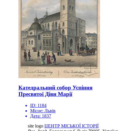
Катедральний собор Успіння
Пресвятої Діви Марії
ID:
1184
Місце:
Львів
Дата:
1837
site logo
ЦЕНТР МІСЬКОЇ ІСТОРІЇ