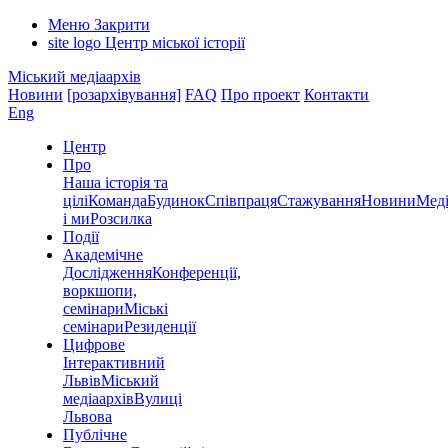
Меню
Закрити
site logo
Центр міської історії
Міський медіаархів
Новини
[розархівування]
FAQ
Про проект
Контакти
Eng
Центр
Про
Наша історія та
цілі
Команда
Будинок
Співпраця
Стажування
Новини
Меді
і ми
Розсилка
Події
Академічне
Дослідження
Конференції,
воркшопи,
семінари
Міські
семінари
Резиденції
Цифрове
Інтерактивний
Львів
Міський
медіаархів
Вулиці
Львова
Публічне