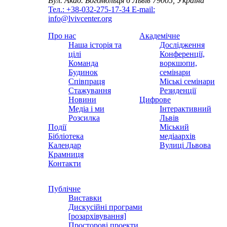
Вул. Акад. Богомольця 6
Львів 79005, Україна
Тел.: +38-032-275-17-34
E-mail:
info@lvivcenter.org
Про нас
Академічне
Наша історія та
Дослідження
цілі
Конференції,
Команда
воркшопи,
Будинок
семінари
Співпраця
Міські семінари
Стажування
Резиденції
Новини
Цифрове
Медіа і ми
Інтерактивний
Розсилка
Львів
Події
Міський
Бібліотека
медіаархів
Календар
Вулиці Львова
Крамниця
Контакти
Публічне
Виставки
Дискусійні програми
[розархівування]
Просторові проекти