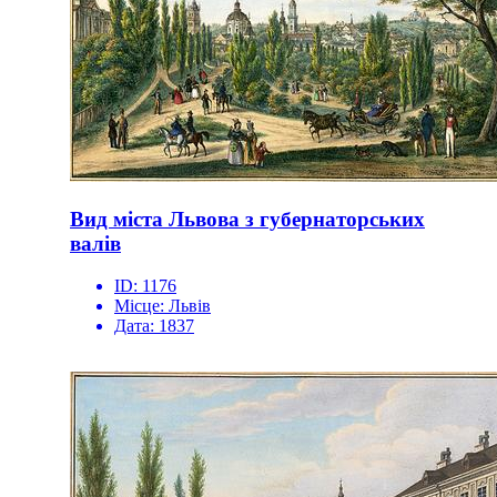
Вид міста Львова з губернаторських
валів
ID:
1176
Місце:
Львів
Дата:
1837