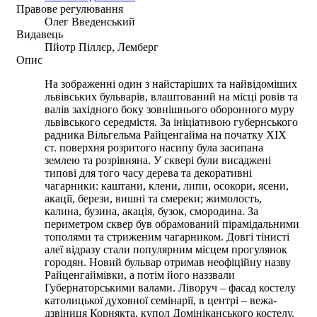
Правове регулювання
Олег Введенський
Видавець
Пйотр Піллєр, Лемберг
Опис
На зображенні один з найстаріших та найвідоміших
львівських бульварів, влаштований на місці ровів та
валів західного боку зовнішнього оборонного муру
львівського середмістя. За ініціативою губернського
радника Вільгельма Райценгайма на початку ХІХ
ст. поверхня розритого насипу була засипана
землею та розрівняна. У сквері були висаджені
типові для того часу дерева та декоративні
чагарники: каштани, клени, липи, осокори, ясени,
акації, берези, вишні та смереки; жимолость,
калина, бузина, акація, бузок, смородина. За
периметром сквер був обрамований пірамідальними
тополями та стриженим чагарником. Довгі тінисті
алеї відразу стали популярним місцем прогулянок
городян. Новий бульвар отримав неофіційну назву
Райценгаймівки, а потім його наззвали
Губернаторськими валами. Ліворуч – фасад костелу
католицької духовної семінарії, в центрі – вежа-
дзвіниця Корнякта, купол Домініканського костелу,