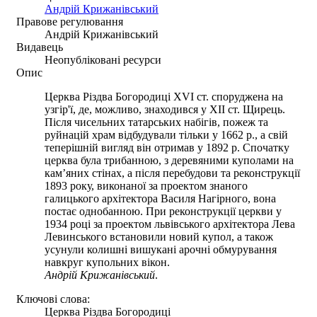
Андрій Крижанівський
Правове регулювання
Андрій Крижанівський
Видавець
Неопубліковані ресурси
Опис
Церква Різдва Богородиці XVI ст. споруджена на
узгір'ї, де, можливо, знаходився у ХІІ ст. Щирець.
Після чисельних татарських набігів, пожеж та
руйнацій храм відбудували тільки у 1662 р., а свій
теперішній вигляд він отримав у 1892 р. Спочатку
церква була трибанною, з деревяними куполами на
кам’яних стінах, а після перебудови та реконструкції
1893 року, виконаної за проектом знаного
галицького архітектора Василя Нагірного, вона
постає однобанною. При реконструкції церкви у
1934 році за проектом львівського архітектора Лева
Левинського встановили новий купол, а також
усунули колишні вишукані арочні обмурування
навкруг купольних вікон.
Андрій Крижанівський
.
Ключові слова:
Церква Різдва Богородиці