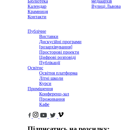
Бібліотека
медіаархів
Календар
Вулиці Львова
Крамниця
Контакти
Публічне
Виставки
Дискусійні програми
[розархівування]
Просторові проекти
Цифрові розповіді
Публікації
Освітнє
Освітня платформа
Літні школи
Курси
Приміщення
Конференц-зал
Проживання
Кафе
Підписатись на розсилку: