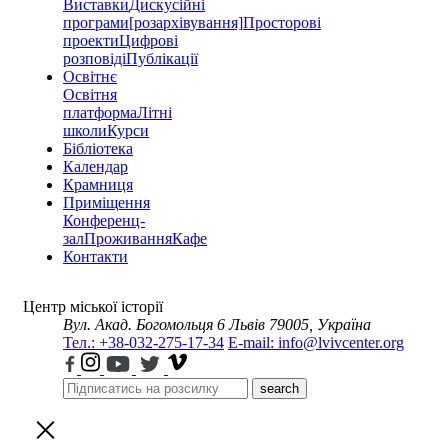
Виставки
Дискусійні
програми
[розархівування]
Просторові
проекти
Цифрові
розповіді
Публікації
Освітнє
Освітня
платформа
Літні
школи
Курси
Бібліотека
Календар
Крамниця
Приміщення
Конференц-
зал
Проживання
Кафе
Контакти
Центр міської історії
Вул. Акад. Богомольця 6
Львів 79005, Україна
Тел.: +38-032-275-17-34
E-mail: info@lvivcenter.org
search