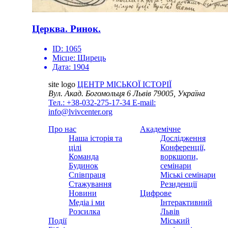
Церква. Ринок.
ID:
1065
Місце:
Щирець
Дата:
1904
site logo
ЦЕНТР МІСЬКОЇ ІСТОРІЇ
Вул. Акад. Богомольця 6
Львів 79005, Україна
Тел.: +38-032-275-17-34
E-mail:
info@lvivcenter.org
Про нас
Академічне
Наша історія та
Дослідження
цілі
Конференції,
Команда
воркшопи,
Будинок
семінари
Співпраця
Міські семінари
Стажування
Резиденції
Новини
Цифрове
Медіа і ми
Інтерактивний
Розсилка
Львів
Події
Міський