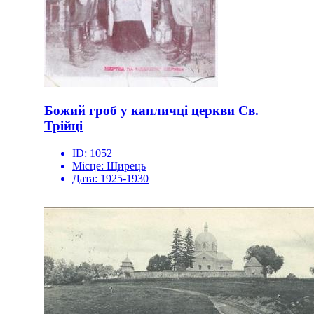
Божий гроб у капличці церкви Св.
Трійці
ID:
1052
Місце:
Щирець
Дата:
1925-1930