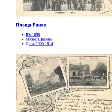
Площа Ринок
ID:
1059
Місце:
Щирець
Дата:
1900-1914