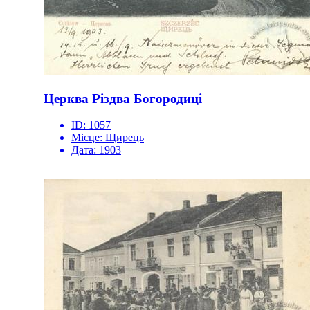
Церква Різдва Богородиці
ID:
1057
Місце:
Щирець
Дата:
1903