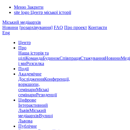
Меню
Закрити
site logo
Центр міської історії
Міський медіаархів
Новини
[розархівування]
FAQ
Про проект
Контакти
Eng
Центр
Про
Наша історія та
цілі
Команда
Будинок
Співпраця
Стажування
Новини
Меді
і ми
Розсилка
Події
Академічне
Дослідження
Конференції,
воркшопи,
семінари
Міські
семінари
Резиденції
Цифрове
Інтерактивний
Львів
Міський
медіаархів
Вулиці
Львова
Публічне