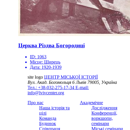
Церква Різдва Богородиці
ID:
1063
Місце:
Щирець
Дата:
1920-1939
site logo
ЦЕНТР МІСЬКОЇ ІСТОРІЇ
Вул. Акад. Богомольця 6
Львів 79005, Україна
Тел.: +38-032-275-17-34
E-mail:
info@lvivcenter.org
Про нас
Академічне
Наша історія та
Дослідження
цілі
Конференції,
Команда
воркшопи,
Будинок
семінари
Співпраця
Міські семінари