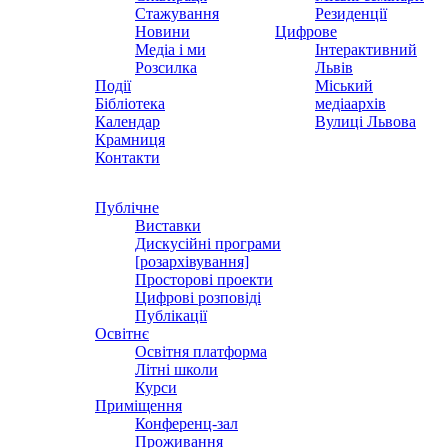
Стажування
Резиденції
Новини
Цифрове
Медіа і ми
Інтерактивний
Розсилка
Львів
Події
Міський
Бібліотека
медіаархів
Календар
Вулиці Львова
Крамниця
Контакти
Публічне
Виставки
Дискусійні програми
[розархівування]
Просторові проекти
Цифрові розповіді
Публікації
Освітнє
Освітня платформа
Літні школи
Курси
Приміщення
Конференц-зал
Проживання