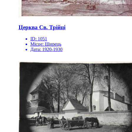
Церква Св. Трійці
ID:
1051
Місце:
Щирець
Дата:
1920-1930