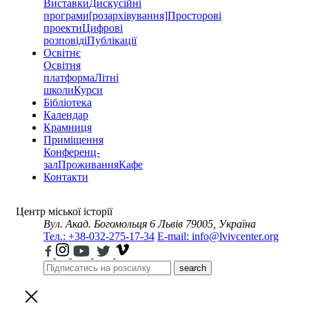
Виставки
Дискусійні
програми
[розархівування]
Просторові
проекти
Цифрові
розповіді
Публікації
Освітнє
Освітня
платформа
Літні
школи
Курси
Бібліотека
Календар
Крамниця
Приміщення
Конференц-
зал
Проживання
Кафе
Контакти
Центр міської історії
Вул. Акад. Богомольця 6
Львів 79005, Україна
Тел.: +38-032-275-17-34
E-mail: info@lvivcenter.org
search