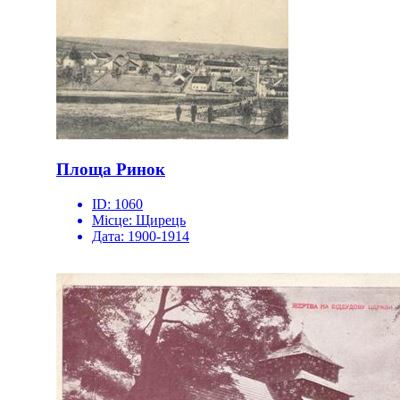
Площа Ринок
ID:
1060
Місце:
Щирець
Дата:
1900-1914