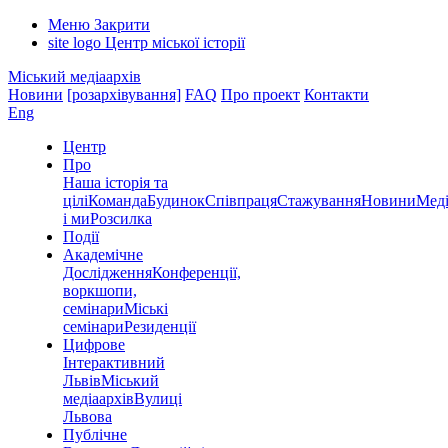
Меню
Закрити
site logo
Центр міської історії
Міський медіаархів
Новини
[розархівування]
FAQ
Про проект
Контакти
Eng
Центр
Про
Наша історія та
цілі
Команда
Будинок
Співпраця
Стажування
Новини
Меді
і ми
Розсилка
Події
Академічне
Дослідження
Конференції,
воркшопи,
семінари
Міські
семінари
Резиденції
Цифрове
Інтерактивний
Львів
Міський
медіаархів
Вулиці
Львова
Публічне