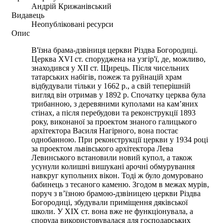
Андрій Крижанівський
Видавець
Неопубліковані ресурси
Опис
В'їзна брама-дзвіниця церкви Різдва Богородиці.
Церква XVI ст. споруджена на узгір'ї, де, можливо,
знаходився у ХІІ ст. Щирець. Після чисельних
татарських набігів, пожеж та руйнацій храм
відбудували тільки у 1662 р., а свій теперішній
вигляд він отримав у 1892 р. Спочатку церква була
трибанною, з деревяними куполами на кам’яних
стінах, а після перебудови та реконструкції 1893
року, виконаної за проектом знаного галицького
архітектора Василя Нагірного, вона постає
однобанною. При реконструкції церкви у 1934 році
за проектом львівського архітектора Лева
Левинського встановили новий купол, а також
усунули колишні вишукані арочні обмурування
навкруг купольних вікон. Тоді ж було домуровано
бабинець з тесаного каменю. Згодом в межах мурів,
поруч з в’їзною брамою-дзвіницею церкви Різдва
Богородиці, збудували приміщення дяківської
школи. У ХІХ ст. вона вже не функціонувала, а
споруда використовувалася для господарських