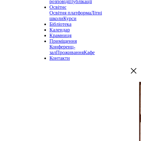
розповіді
Публікації
Освітнє
Освітня платформа
Літні
школи
Курси
Бібліотека
Календар
Крамниця
Приміщення
Конференц-
зал
Проживання
Кафе
Контакти