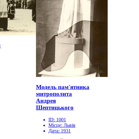
н
Модель пам'ятника
митрополита
Андрея
Шептицького
ID:
1001
Місце:
Львів
Дата:
1931