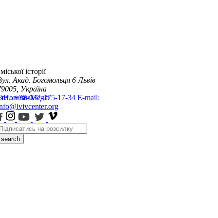
міської історії
Вул. Акад. Богомольця 6
Львів
79005, Україна
я
Тел.: +38-032-275-17-34
Новини
Медіа
E-mail:
info@lvivcenter.org
search