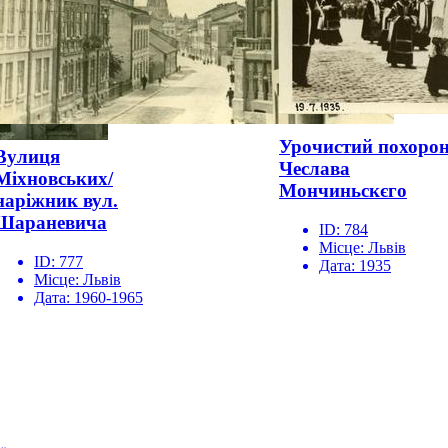
Урочистий похоро
Вулиця
Чеслава
Міхновських/
Мончиньскєго
наріжник вул.
Шараневича
ID:
784
Місце:
Львів
ID:
777
Дата:
1935
Місце:
Львів
Дата:
1960-1965