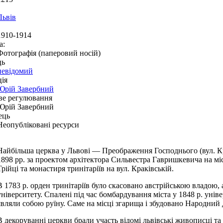
Львів
1910-1914
а:
Фотографія (паперовий носій)
ць
невідомий
ія
Юрій Завербний
ве регулювання
Юрій Завербний
ець
Неопубліковані ресурси
Найбільша церква у Львові — Преображення Господнього (вул. Кр
1898 рр. за проектом архітектора Сильвестра Гавришкевича на мі
Трійці та монастиря тринітаріїв на вул. Краківській.
В 1783 р. орден тринітаріїв було скасовано австрійською владою,
університету. Спалені під час бомбардування міста у 1848 р. унів
являли собою руїну. Саме на місці згарища і збудовано Народний
В декоруванні церкви брали участь відомі львівські живописці т