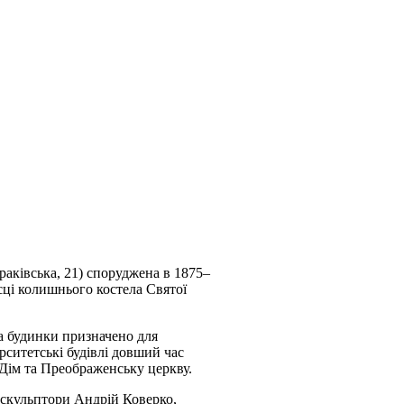
аківська, 21) споруджена в 1875–
сці колишнього костела Святої
 а будинки призначено для
ерситетські будівлі довший час
 Дім та Преображенську церкву.
а скульптори Андрій Коверко,