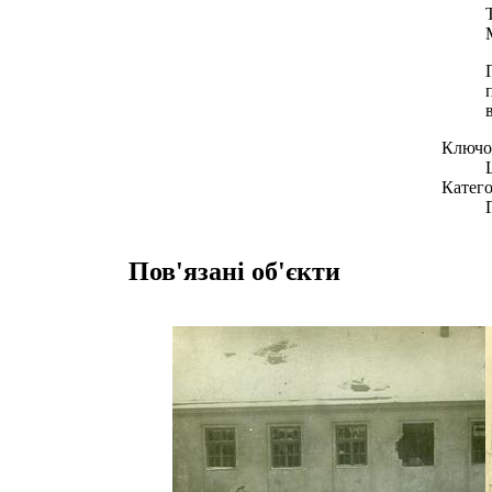
Ключов
Катего
Пов'язані об'єкти