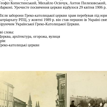
Теофіл Копистинський, Михайло Осінчук, Антон Пилиховський,
Марконі. Урочисте посвячення церкви відбулося 29 квітня 1906 р.
Після заборони Греко-католицької церкви храм перебував під ю
патріархату РПЦ, у жовтні 1989 р. він став першою ів Україні св
віруючим Української Греко-Католицької Церкви.
і слова:
Церква, архітектура, огорожа, вулиця
рія:
Греко-католицькі церкви