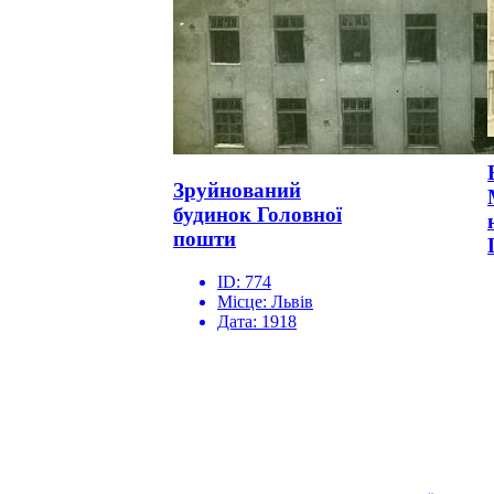
Зруйнований
будинок Головної
пошти
ID:
774
Місце:
Львів
Дата:
1918