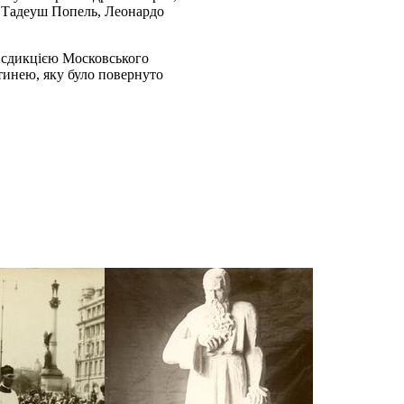
 Тадеуш Попель, Леонардо
рисдикцією Московського
ятинею, яку було повернуто