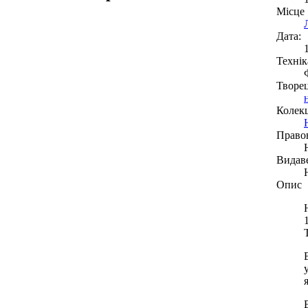
Місце
Дата:
Технік
Творе
Колекц
Право
Видав
Опис