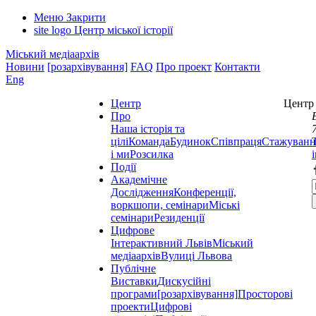
Меню
Закрити
site logo
Центр міської історії
Міський медіаархів
Новини
[розархівування]
FAQ
Про проект
Контакти
Eng
Центр
Центр 
Про
Наша історія та
цілі
Команда
Будинок
Співпраця
Стажуванн
і ми
Розсилка
Події
Академічне
Дослідження
Конференції,
воркшопи, семінари
Міські
семінари
Резиденції
Цифрове
Інтерактивний Львів
Міський
медіаархів
Вулиці Львова
Публічне
Виставки
Дискусійні
програми
[розархівування]
Просторові
проекти
Цифрові