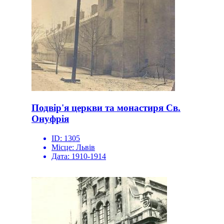
Подвір'я церкви та монастиря Св.
Онуфрія
ID:
1305
Місце:
Львів
Дата:
1910-1914