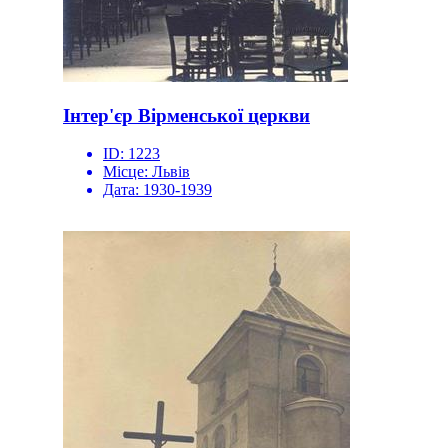
Інтер'єр Вірменської церкви
ID:
1223
Місце:
Львів
Дата:
1930-1939