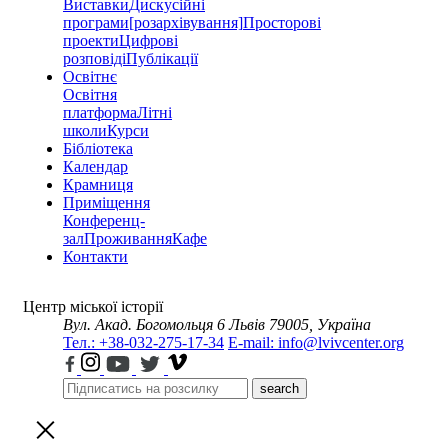
Виставки
Дискусійні
програми
[розархівування]
Просторові
проекти
Цифрові
розповіді
Публікації
Освітнє
Освітня
платформа
Літні
школи
Курси
Бібліотека
Календар
Крамниця
Приміщення
Конференц-
зал
Проживання
Кафе
Контакти
Центр міської історії
Вул. Акад. Богомольця 6
Львів 79005, Україна
Тел.: +38-032-275-17-34
E-mail: info@lvivcenter.org
search