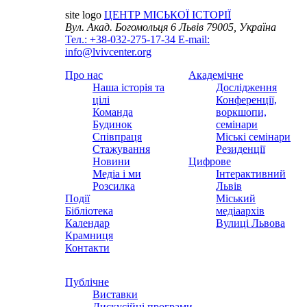
site logo
ЦЕНТР МІСЬКОЇ ІСТОРІЇ
Вул. Акад. Богомольця 6
Львів 79005, Україна
Тел.: +38-032-275-17-34
E-mail:
info@lvivcenter.org
Про нас
Академічне
Наша історія та
Дослідження
цілі
Конференції,
Команда
воркшопи,
Будинок
семінари
Співпраця
Міські семінари
Стажування
Резиденції
Новини
Цифрове
Медіа і ми
Інтерактивний
Розсилка
Львів
Події
Міський
Бібліотека
медіаархів
Календар
Вулиці Львова
Крамниця
Контакти
Публічне
Виставки
Дискусійні програми