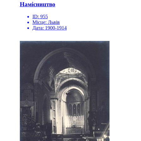
Намісництво
ID:
955
Місце:
Львів
Дата:
1900-1914