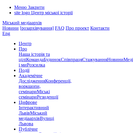
Меню
Закрити
site logo
Центр міської історії
Міський медіаархів
Новини
[розархівування]
FAQ
Про проект
Контакти
Eng
Центр
Про
Наша історія та
цілі
Команда
Будинок
Співпраця
Стажування
Новини
Меді
і ми
Розсилка
Події
Академічне
Дослідження
Конференції,
воркшопи,
семінари
Міські
семінари
Резиденції
Цифрове
Інтерактивний
Львів
Міський
медіаархів
Вулиці
Львова
Публічне