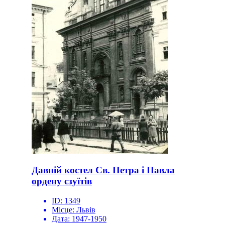
Давній костел Св. Петра і Павла
ордену єзуїтів
ID:
1349
Місце:
Львів
Дата:
1947-1950