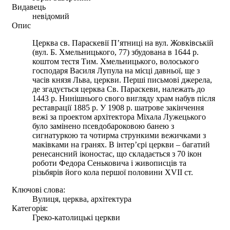
Видавець
невідомий
Опис
Церква св. Параскевії П’ятниці на вул. Жовківській
(вул. Б. Хмельницького, 77) збудована в 1644 р.
коштом тестя Тим. Хмельницького, волоського
господаря Василя Лупула на місці давньої, ще з
часів князя Льва, церкви. Перші письмові джерела,
де згадується церква Св. Параскеви, належать до
1443 р. Нинішнього свого вигляду храм набув після
реставрації 1885 р. У 1908 р. шатрове закінчення
вежі за проектом архітектора Міхала Лужецького
було замінено псевдобароковою банею з
сигнатуркою та чотирма стрункими вежичками з
маківками на гранях. В інтер’єрі церкви – багатий
ренесансний іконостас, що складається з 70 ікон
роботи Федора Сеньковича і живописців та
різьбярів його кола першої половини XVII ст.
Ключові слова:
Вулиця, церква, архітектура
Категорія:
Греко-католицькі церкви