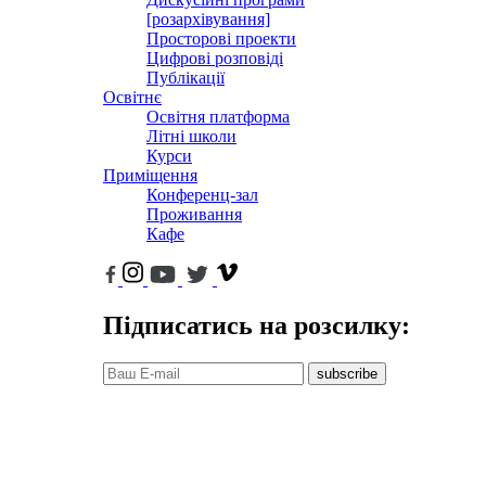
[розархівування]
Просторові проекти
Цифрові розповіді
Публікації
Освітнє
Освітня платформа
Літні школи
Курси
Приміщення
Конференц-зал
Проживання
Кафе
Підписатись на розсилку:
subscribe